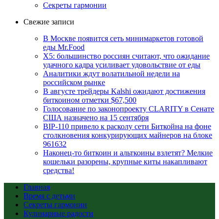
Секреты гармонии
Свежие записи
В Москве появится сеть минимаркетов готовой
еды Mr.Food
X5: большинство россиян считают, что ожидание
удачного кадра усиливает удовольствие от еды
Аналитики ждут волатильной недели на
российском рынке
В августе трейдеры Kalshi ожидают достижения
биткоином отметки $67,500
Голосование по законопроекту CLARITY в Сенате
США назначено на 15 сентября
BIP-110 привело к расколу сети Биткойна на фоне
столкновения конкурирующих майнеров на блоке
961632
Наконец-то биткоин и альткоины взлетят? Мелкие
кошельки разорены, крупные киты накапливают
средства!
Главная
Время с детьми
Секреты гармонии
Кулинарные радости