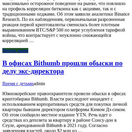
максимально осторожное поведение на рынке, что повлияло
на профиль корреляции биткоина как с акциями, так и с
традиционными хеджами. Об этом заявили аналитики Binance
Research. По их наблюдениям, первоначальная разрозненная
реакция первой криптовалюты сменилась более плотным
выравниванием BTC/S&P 500 по мере углубления тарифной
войны, что контрастирует с неуклонно снижающейся
корреляцией …
Читать далее
В офисах Bithumb прошли обыски по
делу экс-директора
Время с детьми
admin
Южнокорейские правоохранители провели обыски в офисах
криптобиржи Bithumb. Власти расследуют инцидент с
использованием корпоративных средств для покупки личной
квартиры бывшим директором платформы Кимом Дэ-сиком.
Об этом сообщило местное издание YTN. Речь идет о
средствах из депозита за квартиру в районе Сонсу-дон в
Сеуле, арендованной Bithumb в 2021 году. Согласно
заявлениям властей, около $2 млн из …