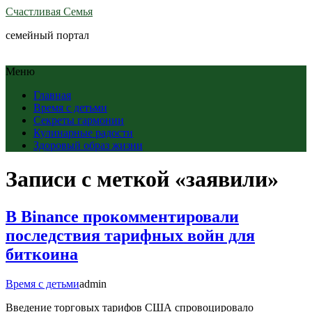
Счастливая Семья
семейный портал
Меню
Главная
Время с детьми
Секреты гармонии
Кулинарные радости
Здоровый образ жизни
Записи с меткой «заявили»
В Binance прокомментировали
последствия тарифных войн для
биткоина
Время с детьми
admin
Введение торговых тарифов США спровоцировало