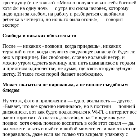
греет душу (и не только). «Можно почувствовать себя богиней
хотя бы на одну ночь — с утра вы снова человек, которому
надо идти за хлебом, на работу и разбираться с двойками
ребенка в четверти, но ночь-то была огонь!», — говорит
эксперт
Свобода и никаких обязательств
После — никаких «позвони, когда приедешь», никаких
терзаний о том, когда случится следующее рандеву (и будет ли
оно в принципе). Вы свободны, словно вольный ветер, и
можно утром сделать яичницу или пить шампанское в гордом
и приятном одиночестве, не думая, где взять вторую зубную
щетку. И такое тоже порой бывает необходимо.
Может оказаться не пирожным, а не вполне съедобным
блюдом
Ну что ж, фото в приложении — одно, реальность — другое.
«Бывает, что все красиво начиналось, но в постели — полный
дисконнект, вот как будто подключился к Wi-Fi, а интернет все
равно тормозит. А сказать „спасибо, я пас“ вроде как уже
поздно, хотя очень полезно воспитать в себе этот скилл — да,
вы можете встать и выйти в любой момент, если вам что-то не
понравилось, даже если вы только что вскрыли упаковку с