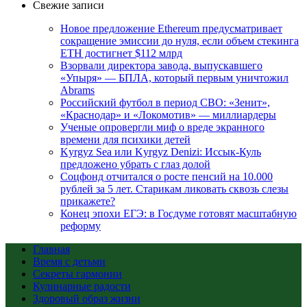
Свежие записи
Новое предложение Ethereum предусматривает
сокращение эмиссии до нуля, если объем стекинга
ETH достигнет $112 млрд
Взорвали директора завода, выпускавшего
«Упыря» — БПЛА, который первым уничтожил
Abrams
Российский футбол в период СВО: «Зенит»,
«Краснодар» и «Локомотив» — миллиардеры
Ученые опровергли миф о вреде экранного
времени для психики детей
Kyrgyz Sea или Kyrgyz Denizi: Иссык-Куль
предложено убрать с глаз долой
Соцфонд отчитался о росте пенсий на 10.000
рублей за 5 лет. Старикам ликовать сквозь слезы
прикажете?
Конец эпохи ЕГЭ: в Госдуме готовят масштабную
реформу
Главная
Время с детьми
Секреты гармонии
Кулинарные радости
Здоровый образ жизни