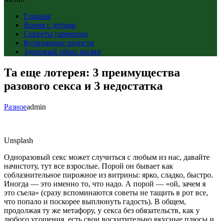
Главная
Время с детьми
Секреты гармонии
Кулинарные радости
Здоровый образ жизни
Та еще лотерея: 3 преимущества
разового секса и 3 недостатка
Разное
admin
Unsplash
Одноразовый секс может случиться с любым из нас, давайте
начистоту, тут все взрослые. Порой он бывает как
соблазнительное пирожное из витрины: ярко, сладко, быстро.
Иногда — это именно то, что надо. А порой — «ой, зачем я
это съела» (сразу вспоминаются советы не тащить в рот все,
что попало и поскорее выплюнуть гадость). В общем,
продолжая ту же метафору, у секса без обязательств, как у
любого угощения, есть свои восхитительно вкусные плюсы и