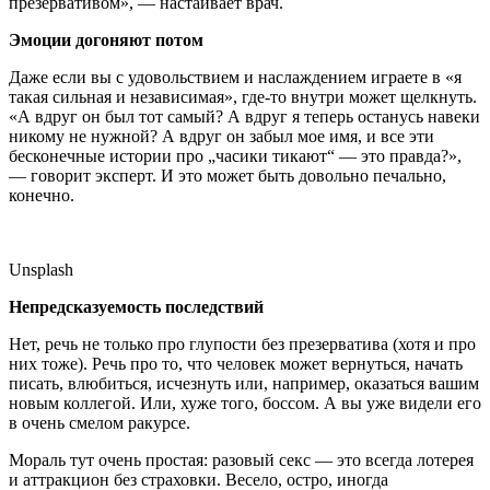
презервативом», — настаивает врач.
Эмоции догоняют потом
Даже если вы с удовольствием и наслаждением играете в «я
такая сильная и независимая», где-то внутри может щелкнуть.
«А вдруг он был тот самый? А вдруг я теперь останусь навеки
никому не нужной? А вдруг он забыл мое имя, и все эти
бесконечные истории про „часики тикают“ — это правда?»,
— говорит эксперт. И это может быть довольно печально,
конечно.
Unsplash
Непредсказуемость последствий
Нет, речь не только про глупости без презерватива (хотя и про
них тоже). Речь про то, что человек может вернуться, начать
писать, влюбиться, исчезнуть или, например, оказаться вашим
новым коллегой. Или, хуже того, боссом. А вы уже видели его
в очень смелом ракурсе.
Мораль тут очень простая: разовый секс — это всегда лотерея
и аттракцион без страховки. Весело, остро, иногда