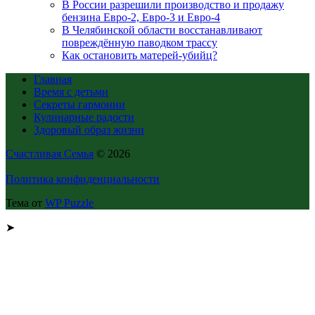
В России разрешили производство и продажу
бензина Евро-2, Евро-3 и Евро-4
В Челябинской области восстанавливают
повреждённую паводком трассу
Как остановить матерей-убийц?
Главная
Время с детьми
Секреты гармонии
Кулинарные радости
Здоровый образ жизни
Счастливая Семья
© 2026
Политика конфиденциальности
Тема от
WP Puzzle
➤