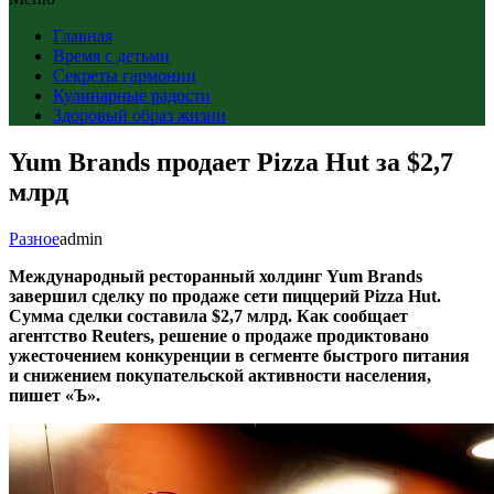
Главная
Время с детьми
Секреты гармонии
Кулинарные радости
Здоровый образ жизни
Yum Brands продает Pizza Hut за $2,7
млрд
Разное
admin
Международный ресторанный холдинг Yum Brands
завершил сделку по продаже сети пиццерий Pizza Hut.
Сумма сделки составила $2,7 млрд. Как сообщает
агентство Reuters, решение о продаже продиктовано
ужесточением конкуренции в сегменте быстрого питания
и снижением покупательской активности населения,
пишет «Ъ».