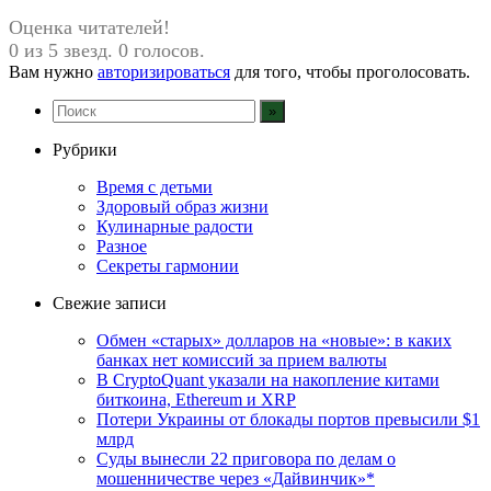
Оценка читателей!
0 из 5 звезд. 0 голосов.
Вам нужно
авторизироваться
для того, чтобы проголосовать.
Рубрики
Время с детьми
Здоровый образ жизни
Кулинарные радости
Разное
Секреты гармонии
Свежие записи
Обмен «старых» долларов на «новые»: в каких
банках нет комиссий за прием валюты
В CryptoQuant указали на накопление китами
биткоина, Ethereum и XRP
Потери Украины от блокады портов превысили $1
млрд
Суды вынесли 22 приговора по делам о
мошенничестве через «Дайвинчик»*