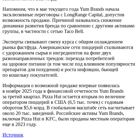
Напомним, что в мае текущего года Yum Brands начала
эксклюзивные переговоры с LongRange Capital, допустив
возможность продажи. Причиной называлось снижение
динамики развития бренда по сравнению с другими активами
группы, в частности с сетью Taco Bell.
Эксперты связывают смену курса с общим охлаждением
рынка фастфуда. Американские сети пиццерий сталкиваются
с удорожанием сырья и ингредиентов на фоне двух
разнонаправленных трендов: перехода потребителей
на здоровое питание (в том числе под влиянием популярности
препаратов для похудения) и роста инфляции, бьющей
по кошельку покупателей.
Информация о возможной продаже впервые появилась
в ноябре 2025 года в финансовой отчетности Yum Brands
за третий квартал. Pizza Hut остается вторым по величине
оператором пиццерий в США (6,5 тыс. точек) с годовым
оборотом $5,6 млрд. В глобальном масштабе сеть насчитывает
около 20 тыс. заведений. Российские активы Yum Brands,
включая Pizza Hut и KFC, были проданы местным операторам
еще в 2023 году.
Источник