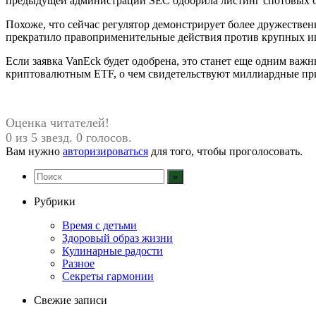
предыдущей администрации SEC одобрила листинг спотовых би
Похоже, что сейчас регулятор демонстрирует более дружествен
прекратило правоприменительные действия против крупных иг
Если заявка VanEck будет одобрена, это станет еще одним ва
криптовалютным ETF, о чем свидетельствуют миллиардные пр
Оценка читателей!
0 из 5 звезд. 0 голосов.
Вам нужно
авторизироваться
для того, чтобы проголосовать.
Рубрики
Время с детьми
Здоровый образ жизни
Кулинарные радости
Разное
Секреты гармонии
Свежие записи