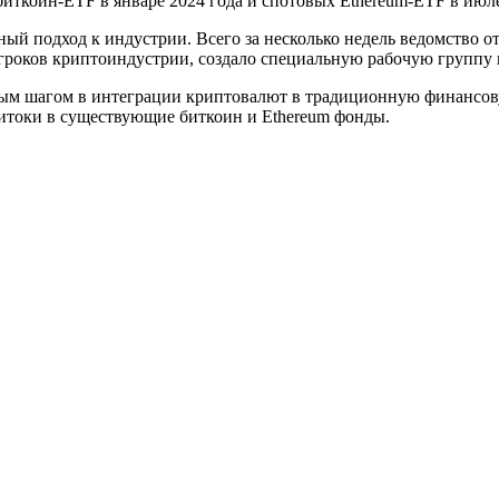
ткоин-ETF в январе 2024 года и спотовых Ethereum-ETF в июл
ный подход к индустрии. Всего за несколько недель ведомство о
роков криптоиндустрии, создало специальную рабочую группу 
жным шагом в интеграции криптовалют в традиционную финансов
итоки в существующие биткоин и Ethereum фонды.