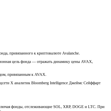
нда, привязанного к криптовалюте Avalanche.
иционная цель фонда — отражать динамику цены AVAX,
ндом, привязанным к AVAX.
цсети X аналитик Bloomberg Intelligence Джеймс Сейффарт
 включая фонды, отслеживающие SOL, XRP, DOGE и LTC. При