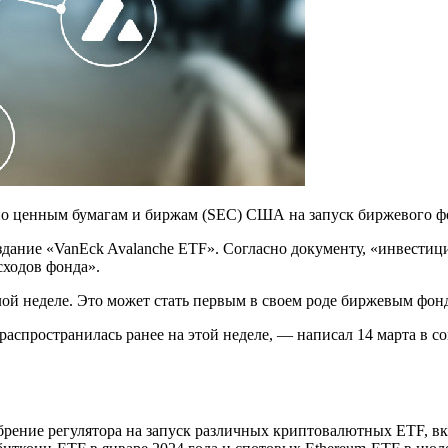
о ценным бумагам и биржам (SEC) США на запуск биржевого фо
оздание «VanEck Avalanche ETF». Согласно документу, «инвест
сходов фонда».
лой неделе. Это может стать первым в своем роде биржевым фо
спространилась ранее на этой неделе, — написал 14 марта в со
брение регулятора на запуск различных криптовалютных ETF,