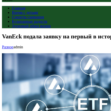
Главная
Время с детьми
Секреты гармонии
Кулинарные радости
Здоровый образ жизни
VanEck подала заявку на первый в ис
Разное
admin