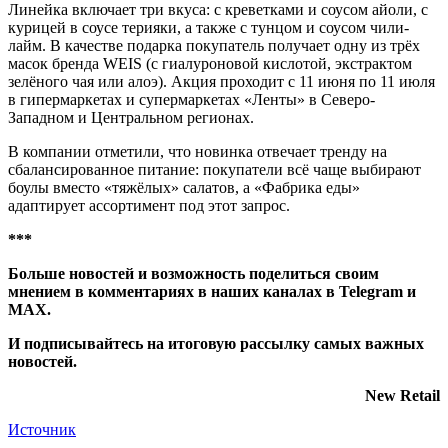
Линейка включает три вкуса: с креветками и соусом айоли, с
курицей в соусе терияки, а также с тунцом и соусом чили-
лайм. В качестве подарка покупатель получает одну из трёх
масок бренда WEIS (с гиалуроновой кислотой, экстрактом
зелёного чая или алоэ). Акция проходит с 11 июня по 11 июля
в гипермаркетах и супермаркетах «Ленты» в Северо-
Западном и Центральном регионах.
В компании отметили, что новинка отвечает тренду на
сбалансированное питание: покупатели всё чаще выбирают
боулы вместо «тяжёлых» салатов, а «Фабрика еды»
адаптирует ассортимент под этот запрос.
***
Больше новостей и возможность поделиться своим
мнением в комментариях в наших каналах в
Telegram
и
MAX
.
И
подписывайтесь
на итоговую рассылку самых важных
новостей.
New Retail
Источник