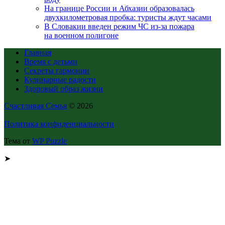
На границе России и Абхазии образовалась
двухкилометровая пробка: туристы ждут часами
В Словакии введен режим ЧС из-за пожара
на военном полигоне
Главная
Время с детьми
Секреты гармонии
Кулинарные радости
Здоровый образ жизни
Счастливая Семья
© 2026
Политика конфиденциальности
Тема от
WP Puzzle
➤