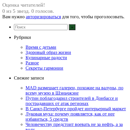
Оценка читателей!
0 из 5 звезд. 0 голосов.
Вам нужно
авторизироваться
для того, чтобы проголосовать.
Рубрики
Время с детьми
Здоровый образ жизни
Кулинарные радости
Разное
Секреты гармонии
Свежие записи
MAD размещает галереи, похожие на валуны, по
всему музею в Шэньчжэне
Путин поблагодарил строителей в Донбассе и
пострадавших от атак регионах
В Санкт-Петербурге пройдет интерьерный маркет
Луковая муха: почему появляется, как от нее
избавиться, 5 средств
Человечеству предстоит воевать не за нефть, а за
воду