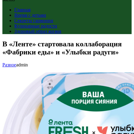
Главная
Время с детьми
Секреты гармонии
Кулинарные радости
Здоровый образ жизни
В «Ленте» стартовала коллаборация
«Фабрики еды» и «Улыбки радуги»
Разное
admin