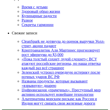
Время с детьми
Здоровый образ жизни
Кулинарные радости
Разное
Секреты гармонии
Свежие записи
CleanSpark не дотянула до оценок выручки Уолл-
стрит, акции падают
Криптоаналитик Али Мартинес прогнозирует
рост эфириума до $3,000
«Пока толстый сохнет, худой сдохнет»: ВСУ
атакуют российские регионы, но наша ответка
каждый раз всё страшнее
Зеленский устроил очередную истерику после
ночных ударов ВС РФ
Названы продукты, которые вызывают
«взрывную» диарею
Цифровизация «прачечных». Преступный мир
активно использует новейшие технологии
Альтернатива морским рискам: как Россия и
Индия могут связать свои железные дороги