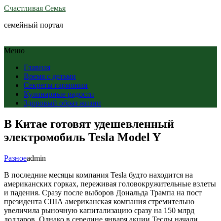
Счастливая Семья
семейный портал
Меню
Главная
Время с детьми
Секреты гармонии
Кулинарные радости
Здоровый образ жизни
В Китае готовят удешевленный
электромобиль Tesla Model Y
Разное
admin
В последние месяцы компания Tesla будто находится на
американских горках, переживая головокружительные взлеты
и падения. Сразу после выборов Дональда Трампа на пост
президента США американская компания стремительно
увеличила рыночную капитализацию сразу на 150 млрд
долларов. Однако в середине января акции Теслы начали