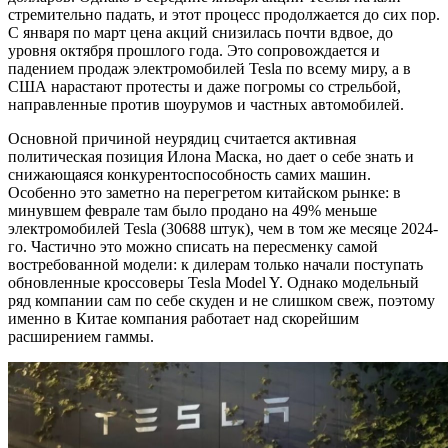
стремительно падать, и этот процесс продолжается до сих пор.
С января по март цена акций снизилась почти вдвое, до
уровня октября прошлого года. Это сопровождается и
падением продаж электромобилей Tesla по всему миру, а в
США нарастают протесты и даже погромы со стрельбой,
направленные против шоурумов и частных автомобилей.
Основной причиной неурядиц считается активная
политическая позиция Илона Маска, но дает о себе знать и
снижающаяся конкурентоспособность самих машин.
Особенно это заметно на перегретом китайском рынке: в
минувшем феврале там было продано на 49% меньше
электромобилей Tesla (30688 штук), чем в том же месяце 2024-
го. Частично это можно списать на пересменку самой
востребованной модели: к дилерам только начали поступать
обновленные кроссоверы Tesla Model Y. Однако модельный
ряд компании сам по себе скуден и не слишком свеж, поэтому
именно в Китае компания работает над скорейшим
расширением гаммы.