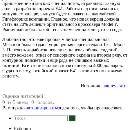
привлечение китайских специалистов, играющих главную
роль в разработке проекта E41. Работы над ним начались в
минувшем январе, выпуск будет налажен на шанхайской
Гигафабрике компании. Главное, что новая версия должна
стать на 20% дешевле оригинального кроссовера Model Y.
Рыночный дебют такой Теслы намечен на конец этого года.
Любопытно, что еще прошлым летом специально для
Мексики была создана упрощенная версия седана Tesla Model
3. Перечень доработок невелик: тканевая обивка сидений
вместо кожзама, отказ от сенсорного экрана на втором ряду, от
контурной подсветки и еще ряда не слишком важных
позиций. Все это позволило снизить цену на 4000 долларов.
Судя по всему, китайский проект E41 готовится по схожему
рецепту.
Источник:
autoreview.ru
Оценка читателей!
0 из 5 звезд. 0 голосов.
Вам нужно
авторизироваться
для того, чтобы проголосовать.
Рубрики