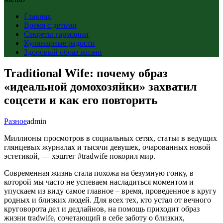
Главная
Время с детьми
Секреты гармонии
Кулинарные радости
Здоровый образ жизни
Traditional Wife: почему образ
«идеальной домохозяйки» захватил
соцсети и как его повторить
Разное
admin
Миллионы просмотров в социальных сетях, статьи в ведущих
глянцевых журналах и тысячи девушек, очарованных новой
эстетикой, — хэштег #tradwife покорил мир.
Современная жизнь стала похожа на безумную гонку, в
которой мы часто не успеваем насладиться моментом и
упускаем из виду самое главное – время, проведенное в кругу
родных и близких людей. Для всех тех, кто устал от вечного
круговорота дел и дедлайнов, на помощь приходит образ
жизни tradwife, сочетающий в себе заботу о близких,