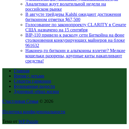
Аналитики ждут волатильной недели на
российском рынке
В августе трейдеры Kalshi ожидают достижения
биткоином отметки $67,500
Голосование по законопроекту CLARITY в Сенате
США назначено на 15 сентября
BIP-110 привело к расколу сети Биткойна на фоне
столкновения конкурирующих майнеров на блоке
961632
Наконец-то биткоин и альткоины взлетят? Мелкие
кошельки разорены, крупные киты накапливают
средства!
Главная
Время с детьми
Секреты гармонии
Кулинарные радости
Здоровый образ жизни
Счастливая Семья
© 2026
Политика конфиденциальности
Тема от
WP Puzzle