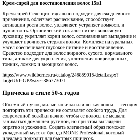
Крем-спрей для восстановления волос 15в1
Крем-спрей Селенцин идеально подходит для ежедневного
применения, облегчает расчесывание, способствует
активации роста волос, увлажняет, устраняет ломкость и
пушистость. Органический сок алоэ питает волосяную
луковицу, укрепляет корни волос, останавливает выпадение и
улучшает прочность стержня волоса. Комплекс натуральных
масел обеспечивает глубокое питание и восстановление.
Средство подходит для волос жирного, сухого, нормального
типа, а также для укрепления, уплотнения поврежденных,
тонких, ломких и вьющихся волос.
https://www.wildberries.ru/catalog/246859915/detail.aspx?
targetUrl=GP&size=386773071
Прическа в стиле 50-х годов
Объемный пучок, милые косички или легкая волна — сегодня
повторить эти прически не составляет особого труда. Для
современной хозяйки важно, чтобы ее волосы не мешали
заниматься домашней рутиной, но при этом выглядели
опрятно и ухоженно. Создать элегантный образ поможет
укладочный мусс от бренда MONE Professional, который
идеально подходит для быстрых причесок.