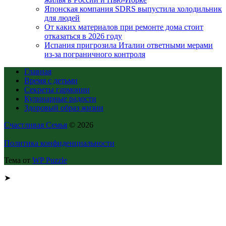
Японская компания SDRS выпустила холодильник
для людей
От каких материалов при ремонте дома стоит
отказаться в 2026 году
Испания пригрозила Италии ответными мерами
из-за пограничного контроля
Главная
Время с детьми
Секреты гармонии
Кулинарные радости
Здоровый образ жизни
Счастливая Семья
© 2026
Политика конфиденциальности
Тема от
WP Puzzle
➤