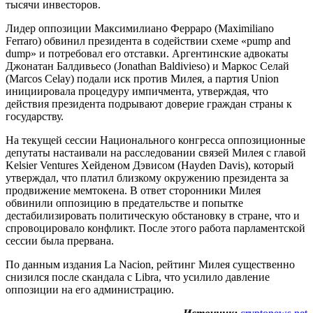
тысячи инвесторов.
Лидер оппозиции Максимилиано Ферраро (Maximiliano
Ferraro) обвинил президента в содействии схеме «pump and
dump» и потребовал его отставки. Аргентинские адвокаты
Джонатан Балдивьесо (Jonathan Baldivieso) и Маркос Селай
(Marcos Celay) подали иск против Милея, а партия Union
инициировала процедуру импичмента, утверждая, что
действия президента подрывают доверие граждан страны к
государству.
На текущей сессии Национального конгресса оппозиционные
депутаты настаивали на расследовании связей Милея с главой
Kelsier Ventures Хейденом Дэвисом (Hayden Davis), который
утверждал, что платил близкому окружению президента за
продвижение мемтокена. В ответ сторонники Милея
обвинили оппозицию в предательстве и попытке
дестабилизировать политическую обстановку в стране, что и
спровоцировало конфликт. После этого работа парламентской
сессии была прервана.
По данным издания La Nacion, рейтинг Милея существенно
снизился после скандала с Libra, что усилило давление
оппозиции на его администрацию.