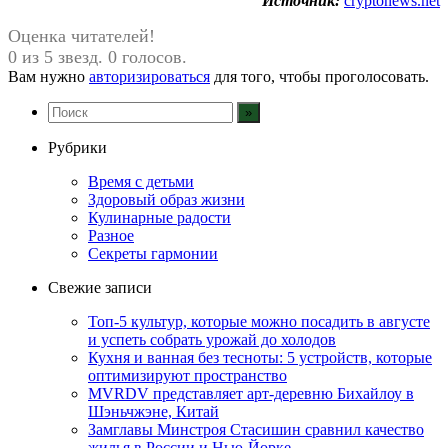
Источник:
cryptonews.net
Оценка читателей!
0 из 5 звезд. 0 голосов.
Вам нужно
авторизироваться
для того, чтобы проголосовать.
Рубрики
Время с детьми
Здоровый образ жизни
Кулинарные радости
Разное
Секреты гармонии
Свежие записи
Топ-5 культур, которые можно посадить в августе
и успеть собрать урожай до холодов
Кухня и ванная без тесноты: 5 устройств, которые
оптимизируют пространство
MVRDV представляет арт-деревню Бихайлоу в
Шэньчжэне, Китай
Замглавы Минстроя Стасишин сравнил качество
жилья в России и Нью-Йорке