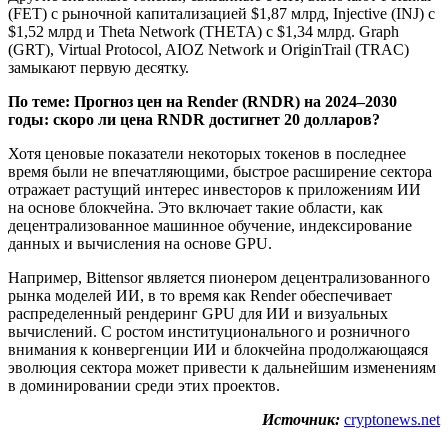
(FET) с рыночной капитализацией $1,87 млрд, Injective (INJ) с
$1,52 млрд и Theta Network (THETA) с $1,34 млрд. Graph
(GRT), Virtual Protocol, AIOZ Network и OriginTrail (TRAC)
замыкают первую десятку.
По теме:
Прогноз цен на Render (RNDR) на 2024–2030
годы: скоро ли цена RNDR достигнет 20 долларов?
Хотя ценовые показатели некоторых токенов в последнее
время были не впечатляющими, быстрое расширение сектора
отражает растущий интерес инвесторов к приложениям ИИ
на основе блокчейна. Это включает такие области, как
децентрализованное машинное обучение, индексирование
данных и вычисления на основе GPU.
Например, Bittensor является пионером децентрализованного
рынка моделей ИИ, в то время как Render обеспечивает
распределенный рендеринг GPU для ИИ и визуальных
вычислений. С ростом институционального и розничного
внимания к конвергенции ИИ и блокчейна продолжающаяся
эволюция сектора может привести к дальнейшим изменениям
в доминировании среди этих проектов.
Источник:
cryptonews.net