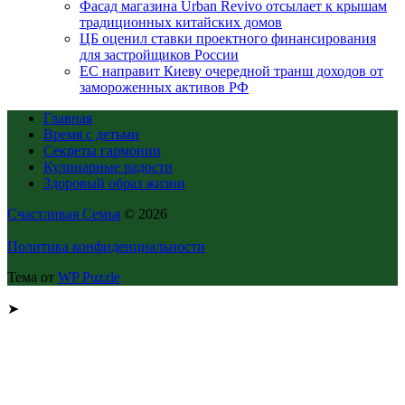
Фасад магазина Urban Revivo отсылает к крышам
традиционных китайских домов
ЦБ оценил ставки проектного финансирования
для застройщиков России
ЕС направит Киеву очередной транш доходов от
замороженных активов РФ
Главная
Время с детьми
Секреты гармонии
Кулинарные радости
Здоровый образ жизни
Счастливая Семья
© 2026
Политика конфиденциальности
Тема от
WP Puzzle
➤