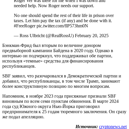
Roger Ver was there for me when I was down and
needed help. Now Roger needs our support.
No one should spend the rest of their life in prison over
taxes. Let him pay the tax (if any) and be done with it.
#FreeRoger pic.twitter.com/flP573hm0N
— Ross Ulbricht (@RealRossU) February 20, 2025
Бэнкман-Фрид был вторым по величине донором
предвыборной кампании Байдена в 2020 году. Однако в
интервью он подчеркнул, что поддерживал обе партии,
используя «темные» средства для финансирования
республиканцев.
SBF заявил, что разочаровался в Демократической партии и
добавил, что республиканцы, в том числе Трамп, занимают
более конструктивную позицию по многим вопросам.
Напомним, в ноябре 2023 года присяжные признали SBF
виновным по всем семи пунктам обвинения. В марте 2024
года суд Южного округа Нью-Йорка приговорил
предпринимателя к 25 годам тюремного заключения. Он сразу
же подал апелляцию.
Источник:
cryptonews.net