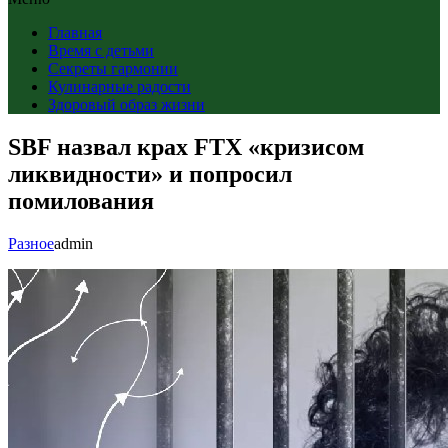
Главная
Время с детьми
Секреты гармонии
Кулинарные радости
Здоровый образ жизни
SBF назвал крах FTX «кризисом
ликвидности» и попросил
помилования
Разное
admin