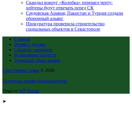
Скандал вокруг «Колобка» перешел черту:
хейтеры будут отвечать перед СК
Саудовская Аравия, Пакистан и Турция создали
оборонный альянс
Прокуратура проверила строительство
социальных объектов в Севастополе
Главная
Время с детьми
Секреты гармонии
Кулинарные радости
Здоровый образ жизни
Счастливая Семья
© 2026
Политика конфиденциальности
Тема от
WP Puzzle
➤