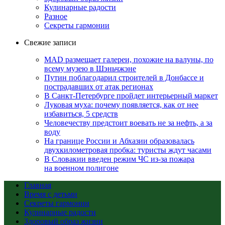
Кулинарные радости
Разное
Секреты гармонии
Свежие записи
MAD размещает галереи, похожие на валуны, по
всему музею в Шэньчжэне
Путин поблагодарил строителей в Донбассе и
пострадавших от атак регионах
В Санкт-Петербурге пройдет интерьерный маркет
Луковая муха: почему появляется, как от нее
избавиться, 5 средств
Человечеству предстоит воевать не за нефть, а за
воду
На границе России и Абхазии образовалась
двухкилометровая пробка: туристы ждут часами
В Словакии введен режим ЧС из-за пожара
на военном полигоне
Главная
Время с детьми
Секреты гармонии
Кулинарные радости
Здоровый образ жизни