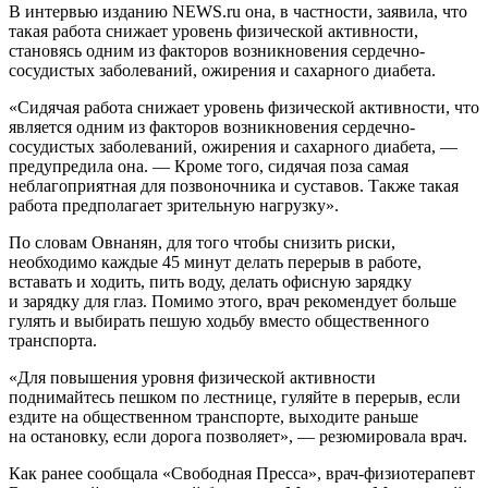
В интервью изданию NEWS.ru она, в частности, заявила, что
такая работа снижает уровень физической активности,
становясь одним из факторов возникновения сердечно-
сосудистых заболеваний, ожирения и сахарного диабета.
«Сидячая работа снижает уровень физической активности, что
является одним из факторов возникновения сердечно-
сосудистых заболеваний, ожирения и сахарного диабета, —
предупредила она. — Кроме того, сидячая поза самая
неблагоприятная для позвоночника и суставов. Также такая
работа предполагает зрительную нагрузку».
По словам Овнанян, для того чтобы снизить риски,
необходимо каждые 45 минут делать перерыв в работе,
вставать и ходить, пить воду, делать офисную зарядку
и зарядку для глаз. Помимо этого, врач рекомендует больше
гулять и выбирать пешую ходьбу вместо общественного
транспорта.
«Для повышения уровня физической активности
поднимайтесь пешком по лестнице, гуляйте в перерыв, если
ездите на общественном транспорте, выходите раньше
на остановку, если дорога позволяет», — резюмировала врач.
Как ранее сообщала «Свободная Пресса», врач-физиотерапевт