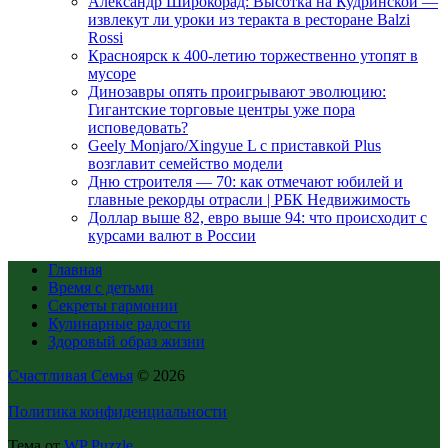
Александр Широкорад: Высотка на Кудринской —
извлекут ли уроки из теракта в ресторане Balzi
Rossi
Красноярск к 400-летию торжественно утопят в
мусоре
Динозавры опять проигрывают эволюцию:
Гигантские торговые центры уже пора
исповедовать?
Geely Monjaro/Xingyue L с приставкой Plus
возглавит семейство модели
Дню строителя — 70: как отмечают юбилей и
главные рекорды отрасли | РБК Недвижимость
Доллар выше 82, евро выше 94: что происходит с
курсами валют в России
Главная
Время с детьми
Секреты гармонии
Кулинарные радости
Здоровый образ жизни
Счастливая Семья
© 2026
Политика конфиденциальности
Тема от
WP Puzzle