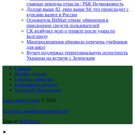
главные рекорды отрасли | РБК Недвижимость
Доллар выше 82, евро выше 94: что происходит с
курсами валют в России
Основатель BitMart отверг обвинения в
присвоении средств пользователей
СК возбудил дело о теракте после удара по
Белгороду
Минпросвещения обновило перечень учебников
для школ
Вучич поддержал территориальную целостность
Украины на встрече с Зеленским
Главная
Время с детьми
Секреты гармонии
Кулинарные радости
Здоровый образ жизни
Счастливая Семья
© 2026
Политика конфиденциальности
Тема от
WP Puzzle
➤