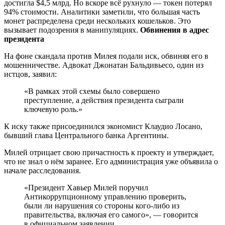
достигла $4,5 млрд. Но вскоре всё рухнуло — токен потерял
94% стоимости. Аналитики заметили, что большая часть
монет распределена среди нескольких кошельков. Это
вызывает подозрения в манипуляциях.
Обвинения в адрес
президента
На фоне скандала против Милея подали иск, обвиняя его в
мошенничестве. Адвокат Джонатан Бальдивьесо, один из
истцов, заявил:
«В рамках этой схемы было совершено
преступление, а действия президента сыграли
ключевую роль.»
К иску также присоединился экономист Клаудио Лосано,
бывший глава Центрального банка Аргентины.
Милей отрицает свою причастность к проекту и утверждает,
что не знал о нём заранее. Его администрация уже объявила о
начале расследования.
«Президент Хавьер Милей поручил
Антикоррупционному управлению проверить,
были ли нарушения со стороны кого-либо из
правительства, включая его самого», — говорится
в официальном заявлении.