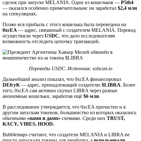
сделок при запуске MELANIA. Один из кошельков —
P5tb4
— оказался особенно примечательным: он заработал
$2,4 млн
на спекуляциях.
Позже вся прибыль с этого кошелька была переведена на
0xcEA
— адрес, связанный с создателем MELANIA. Перевод
осуществили через
USDC
, что дало исследователям
возможность отследить цепочку транзакций.
Переводы USDC. Источник: solscan.io
Дальнейший анализ показал, что 0xcEA финансировал
DEfcyK
— адрес, принадлежащий создателю
$LIBRA
. Более
того, 0xcEA сам активно скупал LIBRA через разные
анонимные кошельки, заработав ещё
$6 млн
.
В расследовании утверждается, что 0xcEA причастен и к
другим запускам токенов, большинство из которых оказались
обычными
«памп и дамп»
схемами. Среди них
TRUST,
KACY, VIBES, HOOD.
Bubblemaps считают, что создатели MELANIA и LIBRA не
просто запускали токены для заработка, а
использовали