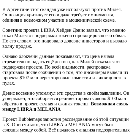
В Аргентине этот скандал уже используют против Милея.
Оппозиция критикует его и даже требует импичмента,
обвиняя в возможном участии в мошеннической схеме.
Советник проекта LIBRA Хейден Дэвис заявил, что именно
отказ Милея от поддержки токена спровоцировал его обвал.
По его словам, это подорвало доверие инвесторов и вызвало
волну продаж.
Однако блокчейн-данные показывают, что цена начала
стремительно падать ещё до того, как Милей отказался от
поддержки проекта. По всей видимости, распродажа
стартовала после сообщений о том, что инсайдеры вывели из
проекта $107 млн через торговые комиссии и ликвидность в
пулах.
Дэвис косвенно упомянул эти средства в своём заявлении. Он
утверждает, что собирается реинвестировать около $100 млн
обратно в проект, скупая и сжигая токены.
Возможная связь
между LIBRA и MELANIA
Проект Bubblemaps запостил расследование об этой ситуации
в Х. Они считают, что LIBRA и MELANIA могут быть
связаны между собой. Всё началось с анализа подозрительных