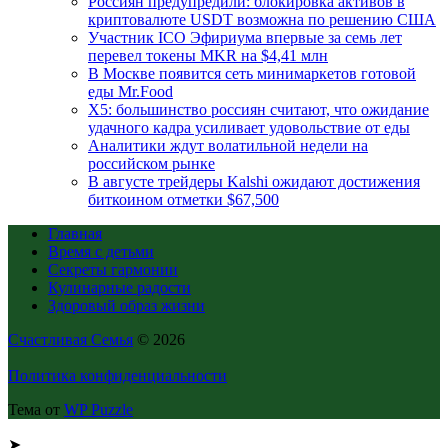
Россиян предупредили: блокировка активов в
криптовалюте USDT возможна по решению США
Участник ICO Эфириума впервые за семь лет
перевел токены MKR на $4,41 млн
В Москве появится сеть минимаркетов готовой
еды Mr.Food
X5: большинство россиян считают, что ожидание
удачного кадра усиливает удовольствие от еды
Аналитики ждут волатильной недели на
российском рынке
В августе трейдеры Kalshi ожидают достижения
биткоином отметки $67,500
Главная
Время с детьми
Секреты гармонии
Кулинарные радости
Здоровый образ жизни
Счастливая Семья
© 2026
Политика конфиденциальности
Тема от
WP Puzzle
➤