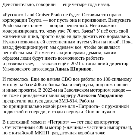
Действительно, говорили — ещё четыре года назад.
«Русского Land Cruiser Prado не будет. Оставим это право
корпорации Toyota — вот пусть она и производит. Выпускать
Prado мы не станем — вопрос решенный. Невозможно
модернизировать то, чему уже 70 лет. Зачем? У неё есть свой
жизненный цикл, просто надо ей дать дожить его нормально.
Нужно позволить ей естественным путем уйти на покой. Пока
завод функционирует, мы сделаем все, чтобы он являлся
рентабельным. И вместе с акционерами думаем, каким
образом люди будут иметь возможность работать
и развиваться», — заявлял ещё в 2021 г. тогдашний директор
Ульяновского автозавода
Адиль Ширинов
.
И понеслось. Ещё до начала СВО все работы по 180-сильному
мотору на базе 406-го блока были свёрнуты, под нож пошли
и иные проекты. В 2023-м на Заволжском моторном заводе —
он тоже принадлежит миллиардеру
Алексею Мордашову
—
прекратили выпуск дизеля ЗМЗ-514. Работы
по принципиально новой раме для «Патриота» с пружинной
подвеской и спереди, и сзади свернули. Оно не нужно.
В настоящий момент «Патриот» — тот ещё конструктор.
Отечественный 409-м мотор («начинка» частично импортная),
но с китайской МКПП, раздаточная коробка тоже