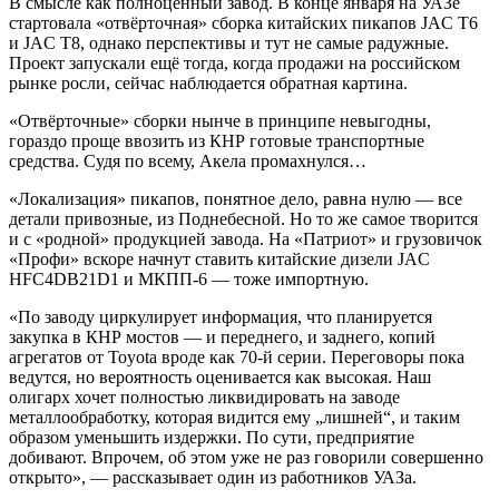
В смысле как полноценный завод. В конце января на УАЗе
стартовала «отвёрточная» сборка китайских пикапов JAC T6
и JAC T8, однако перспективы и тут не самые радужные.
Проект запускали ещё тогда, когда продажи на российском
рынке росли, сейчас наблюдается обратная картина.
«Отвёрточные» сборки нынче в принципе невыгодны,
гораздо проще ввозить из КНР готовые транспортные
средства. Судя по всему, Акела промахнулся…
«Локализация» пикапов, понятное дело, равна нулю — все
детали привозные, из Поднебесной. Но то же самое творится
и с «родной» продукцией завода. На «Патриот» и грузовичок
«Профи» вскоре начнут ставить китайские дизели JAC
HFC4DB21D1 и МКПП-6 — тоже импортную.
«По заводу циркулирует информация, что планируется
закупка в КНР мостов — и переднего, и заднего, копий
агрегатов от Toyota вроде как 70-й серии. Переговоры пока
ведутся, но вероятность оценивается как высокая. Наш
олигарх хочет полностью ликвидировать на заводе
металлообработку, которая видится ему „лишней“, и таким
образом уменьшить издержки. По сути, предприятие
добивают. Впрочем, об этом уже не раз говорили совершенно
открыто», — рассказывает один из работников УАЗа.