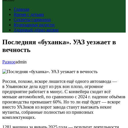
Главная
Время с детьми
Секреты гармонии
Кулинарные радости
Здоровый образ жизни
Последняя «буханка». УАЗ уезжает в
вечность
Разное
admin
Россия, похоже, вскоре лишится ещё одного автозавода —
в Ульяновске дела идут из рук вон плохо, огромное
предприятие работает в минус. С конвейера сходит всё
меньше автомобилей, по сравнению с 2024 г. падение объёмов
производства превышает 60%. Но то ли ещё будет — вскоре
вместо УАЗиков из ворот завода станут выезжать некие
мутанты, собранные полностью из привозных
комплектующих.
1281 машина за январь 2025 года — результат деятельности