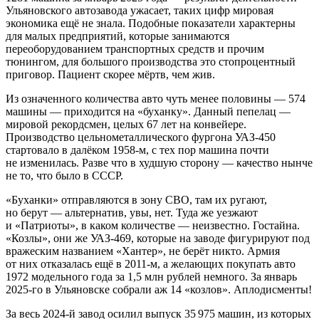
Ульяновского автозавода ужасает, таких цифр мировая
экономика ещё не знала. Подобные показатели характерны
для малых предприятий, которые занимаются
переоборудованием транспортных средств и прочим
тюнингом, для большого производства это стопроцентный
приговор. Пациент скорее мёртв, чем жив.
Из означенного количества авто чуть менее половины — 574
машины — приходится на «буханку». Данный пепелац —
мировой рекордсмен, целых 67 лет на конвейере.
Производство цельнометаллического фургона УАЗ-450
стартовало в далёком 1958-м, с тех пор машина почти
не изменилась. Разве что в худшую сторону — качество нынче
не то, что было в СССР.
«Буханки» отправляются в зону СВО, там их ругают,
но берут — альтернатив, увы, нет. Туда же уезжают
и «Патриоты», в каком количестве — неизвестно. Гостайна.
«Козлы», они же УАЗ-469, которые на заводе фигурируют под
вражеским названием «Хантер», не берёт никто. Армия
от них отказалась ещё в 2011-м, а желающих покупать авто
1972 модельного года за 1,5 млн рублей немного. За январь
2025-го в Ульяновске собрали аж 14 «козлов». Аплодисменты!
За весь 2024-й завод осилил выпуск 35 975 машин, из которых