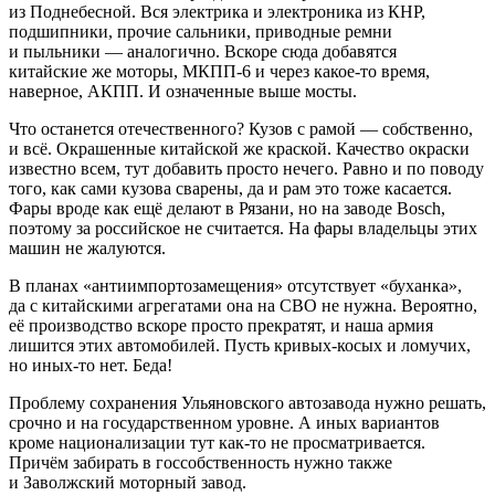
из Поднебесной. Вся электрика и электроника из КНР,
подшипники, прочие сальники, приводные ремни
и пыльники — аналогично. Вскоре сюда добавятся
китайские же моторы, МКПП-6 и через какое-то время,
наверное, АКПП. И означенные выше мосты.
Что останется отечественного? Кузов с рамой — собственно,
и всё. Окрашенные китайской же краской. Качество окраски
известно всем, тут добавить просто нечего. Равно и по поводу
того, как сами кузова сварены, да и рам это тоже касается.
Фары вроде как ещё делают в Рязани, но на заводе Bosch,
поэтому за российское не считается. На фары владельцы этих
машин не жалуются.
В планах «антиимпортозамещения» отсутствует «буханка»,
да с китайскими агрегатами она на СВО не нужна. Вероятно,
её производство вскоре просто прекратят, и наша армия
лишится этих автомобилей. Пусть кривых-косых и ломучих,
но иных-то нет. Беда!
Проблему сохранения Ульяновского автозавода нужно решать,
срочно и на государственном уровне. А иных вариантов
кроме национализации тут как-то не просматривается.
Причём забирать в госсобственность нужно также
и Заволжский моторный завод.