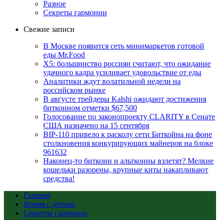
Разное
Секреты гармонии
Свежие записи
В Москве появится сеть минимаркетов готовой
еды Mr.Food
X5: большинство россиян считают, что ожидание
удачного кадра усиливает удовольствие от еды
Аналитики ждут волатильной недели на
российском рынке
В августе трейдеры Kalshi ожидают достижения
биткоином отметки $67,500
Голосование по законопроекту CLARITY в Сенате
США назначено на 15 сентября
BIP-110 привело к расколу сети Биткойна на фоне
столкновения конкурирующих майнеров на блоке
961632
Наконец-то биткоин и альткоины взлетят? Мелкие
кошельки разорены, крупные киты накапливают
средства!
Главная
Время с детьми
Секреты гармонии