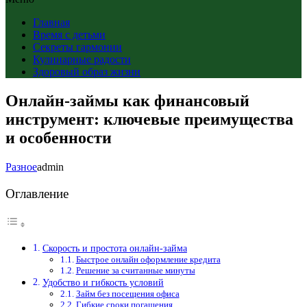
Главная
Время с детьми
Секреты гармонии
Кулинарные радости
Здоровый образ жизни
Онлайн-займы как финансовый
инструмент: ключевые преимущества
и особенности
Разное
admin
Оглавление
Скорость и простота онлайн-займа
Быстрое онлайн оформление кредита
Решение за считанные минуты
Удобство и гибкость условий
Займ без посещения офиса
Гибкие сроки погашения