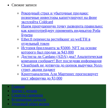
Свежие записи
Рекордный страх и убыточные продажи:
розничные инвесторы капитулируют на фоне
эксплойта Coldcard
Ищем пропущенную точку разворота правильно:
как криптотрейдеру применять индикатор Роба
Букера
Ether.fi перенесла рестейкинг из weETH в
отдельный токен
История бриллианта за $5000, NFT на основе
которого был продан за $43,000
Достигла ли Cardano (ADA) дна? Аналитическая
компания сообщает! Вот последняя информация
CleanSpark не дотянула до оценок выручки Уолл-
стрит, акции падают
Криптоаналитик Али Мартинес прогнозирует
рост эфириума до $3,000
Главная
Время с детьми
Секреты гармонии
Кулинарные радости
Здоровый образ жизни