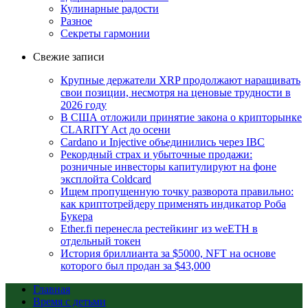
Кулинарные радости
Разное
Секреты гармонии
Свежие записи
Крупные держатели XRP продолжают наращивать
свои позиции, несмотря на ценовые трудности в
2026 году
В США отложили принятие закона о крипторынке
CLARITY Act до осени
Cardano и Injective объединились через IBC
Рекордный страх и убыточные продажи:
розничные инвесторы капитулируют на фоне
эксплойта Coldcard
Ищем пропущенную точку разворота правильно:
как криптотрейдеру применять индикатор Роба
Букера
Ether.fi перенесла рестейкинг из weETH в
отдельный токен
История бриллианта за $5000, NFT на основе
которого был продан за $43,000
Главная
Время с детьми