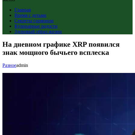
Главная
Время с детьми
Секреты гармонии
Кулинарные радости
Здоровый образ жизни
На дневном графике XRP появился
знак мощного бычьего всплеска
Разное
admin