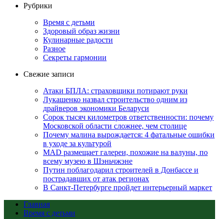
Рубрики
Время с детьми
Здоровый образ жизни
Кулинарные радости
Разное
Секреты гармонии
Свежие записи
Атаки БПЛА: страховщики потирают руки
Лукашенко назвал строительство одним из
драйверов экономики Беларуси
Сорок тысяч километров ответственности: почему
Московской области сложнее, чем столице
Почему малина вырождается: 4 фатальные ошибки
в уходе за культурой
MAD размещает галереи, похожие на валуны, по
всему музею в Шэньчжэне
Путин поблагодарил строителей в Донбассе и
пострадавших от атак регионах
В Санкт-Петербурге пройдет интерьерный маркет
Главная
Время с детьми