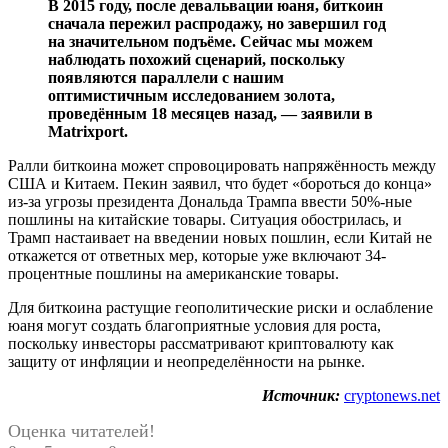
В 2015 году, после девальвации юаня, биткоин
сначала пережил распродажу, но завершил год
на значительном подъёме. Сейчас мы можем
наблюдать похожий сценарий, поскольку
появляются параллели с нашим
оптимистичным исследованием золота,
проведённым 18 месяцев назад, — заявили в
Matrixport.
Ралли биткоина может спровоцировать напряжённость между
США и Китаем. Пекин заявил, что будет «бороться до конца»
из-за угрозы президента Дональда Трампа ввести 50%-ные
пошлины на китайские товары. Ситуация обострилась, и
Трамп настаивает на введении новых пошлин, если Китай не
откажется от ответных мер, которые уже включают 34-
процентные пошлины на американские товары.
Для биткоина растущие геополитические риски и ослабление
юаня могут создать благоприятные условия для роста,
поскольку инвесторы рассматривают криптовалюту как
защиту от инфляции и неопределённости на рынке.
Источник:
cryptonews.net
Оценка читателей!