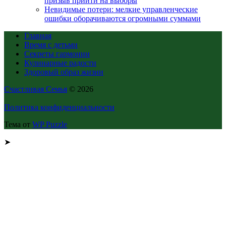
призыв прийти на выборы
Невидимые потери: мелкие управленческие
ошибки оборачиваются огромными суммами
Главная
Время с детьми
Секреты гармонии
Кулинарные радости
Здоровый образ жизни
Счастливая Семья
© 2026
Политика конфиденциальности
Тема от
WP Puzzle
➤