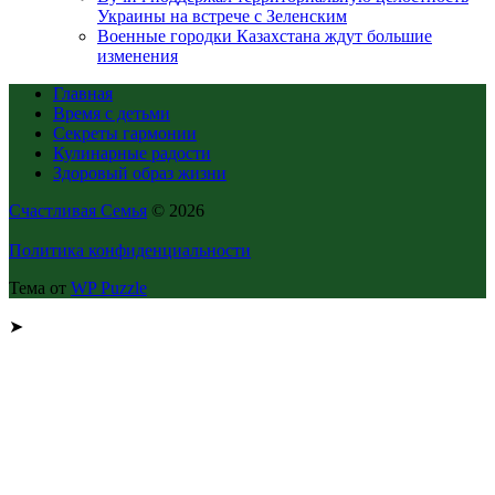
Украины на встрече с Зеленским
Военные городки Казахстана ждут большие
изменения
Главная
Время с детьми
Секреты гармонии
Кулинарные радости
Здоровый образ жизни
Счастливая Семья
© 2026
Политика конфиденциальности
Тема от
WP Puzzle
➤