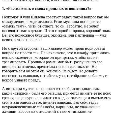
1. «Расскажешь о своих прошлых отношениях?»
Психолог Юлия Шилова советует задать такой вопрос как бы
между делом, в ходе диалога. Если мужчина постарается
«замять тему», уйти от ответа, то он, вероятно, не хочет
посвящать вас в детали. И это с одной стороны, хороший знак.
Вы его возможное будущее, экс-жена или партнерша — уже
невозвратное прошлое.
Но с другой стороны, ваш кавалер может проигнорировать
вопрос не просто так. Не исключено, что в шкафу притаилось
немало склелетов, которые он припрятал, чтобы вас не
травмировать. Прошлый роман мог быть разрушен по его
вине, из-за измены, предательства или жестокости. Но
говорить вам об этом он, конечно, не будет. Не делайте
поспешных выводов, пытайтесь узнать избранника ближе, и
вскоре узнаете правду.
А вот когда мужчина начинает взахлеб расписывать вам,
какой «стервой» была его бывшая, примется винить ее во всех
грехах, нецензурно выражаться в адрес экс-тещи и выставлять
себя в выгодном свете, делайте выводы. Так себя ведут
неуравновешенные себялюбы, нарциссы, не уважающие
женщин. Здоровых отношений с таким типажом не