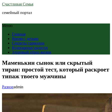
Счастливая Семья
семейный портал
Меню
Главная
Время с детьми
Секреты гармонии
Кулинарные радости
Здоровый образ жизни
Маменькин сынок или скрытый
тиран: простой тест, который раскроет
типаж твоего мужчины
Разное
admin