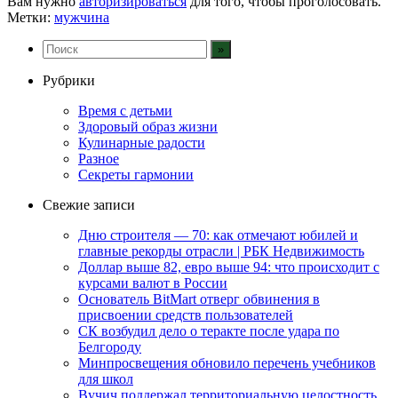
Вам нужно
авторизироваться
для того, чтобы проголосовать.
Метки:
мужчина
Рубрики
Время с детьми
Здоровый образ жизни
Кулинарные радости
Разное
Секреты гармонии
Свежие записи
Дню строителя — 70: как отмечают юбилей и
главные рекорды отрасли | РБК Недвижимость
Доллар выше 82, евро выше 94: что происходит с
курсами валют в России
Основатель BitMart отверг обвинения в
присвоении средств пользователей
СК возбудил дело о теракте после удара по
Белгороду
Минпросвещения обновило перечень учебников
для школ
Вучич поддержал территориальную целостность