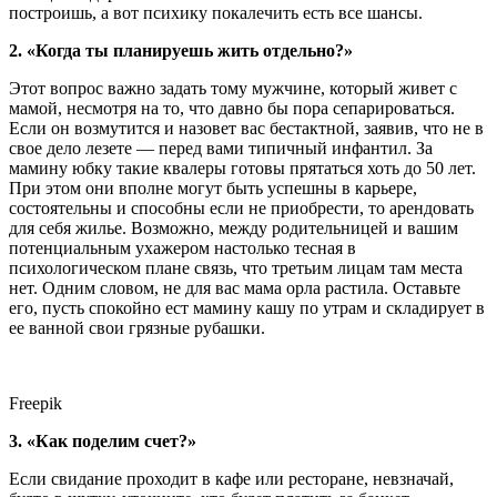
построишь, а вот психику покалечить есть все шансы.
2. «Когда ты планируешь жить отдельно?»
Этот вопрос важно задать тому мужчине, который живет с
мамой, несмотря на то, что давно бы пора сепарироваться.
Если он возмутится и назовет вас бестактной, заявив, что не в
свое дело лезете — перед вами типичный инфантил. За
мамину юбку такие квалеры готовы прятаться хоть до 50 лет.
При этом они вполне могут быть успешны в карьере,
состоятельны и способны если не приобрести, то арендовать
для себя жилье. Возможно, между родительницей и вашим
потенциальным ухажером настолько тесная в
психологическом плане связь, что третьим лицам там места
нет. Одним словом, не для вас мама орла растила. Оставьте
его, пусть спокойно ест мамину кашу по утрам и складирует в
ее ванной свои грязные рубашки.
Freepik
3. «Как поделим счет?»
Если свидание проходит в кафе или ресторане, невзначай,