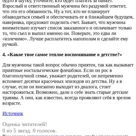
будто в шутку, уточните, кто будет платить за банкет.
Взрослый и ответственный мужчина без раздумий ответит,
что это его обязанность. Ну а тот, кто не планирует
обзаводиться семьей и обеспечивать ее в ближайшем будущем,
наверняка, предложит поделить счет. Бывает, что мужчина
внимательно изучает список заказанного и оплачивает только
то, что съел и выпил именно он. Поверьте, это едва ли
«излечимо». Лучше расплатитесь напополам и сделайте ему
ручкой.
4. «Какое твое самое теплое воспоминание о детстве?»
Для мужчины такой вопрос обычно приятен, так как вызывает
приятные ностальгические флешбэки. Если он рос в
благополучной семье, уважает родителей, он непременно
вспомнит десятки красочных эпизодов из детства. Ну а в
случае, если он внезапно выходит из диалога, стоит
насторожиться. Возможно, дали о себе знать старые детские
травмы. А они, как известно, всегда проявляют себя в зрелом
возрасте.
Источник
Оценка читателей!
0 из 5 звезд. 0 голосов.