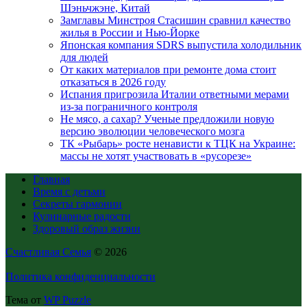
Шэньчжэне, Китай
Замглавы Минстроя Стасишин сравнил качество
жилья в России и Нью-Йорке
Японская компания SDRS выпустила холодильник
для людей
От каких материалов при ремонте дома стоит
отказаться в 2026 году
Испания пригрозила Италии ответными мерами
из-за пограничного контроля
Не мясо, а сахар? Ученые предложили новую
версию эволюции человеческого мозга
ТК «Рыбарь» росте ненависти к ТЦК на Украине:
массы не хотят участвовать в «русорезе»
Главная
Время с детьми
Секреты гармонии
Кулинарные радости
Здоровый образ жизни
Счастливая Семья
© 2026
Политика конфиденциальности
Тема от
WP Puzzle