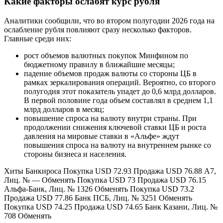
Какие факторы ослабят курс рубля
Аналитики сообщили, что во втором полугодии 2026 года на
ослабление рубля повлияют сразу несколько факторов.
Главные среди них:
рост объемов валютных покупок Минфином по
бюджетному правилу в ближайшие месяцы;
падение объемов продаж валюты со стороны ЦБ в
рамках зеркалирования операций. Вероятно, со второго
полугодия этот показатель упадет до 0,6 млрд долларов.
В первой половине года объем составлял в среднем 1,1
млрд долларов в месяц;
повышение спроса на валюту внутри страны. При
продолжении снижения ключевой ставки ЦБ и роста
давления на мировые ставки в «Альфе» ждут
повышения спроса на валюту на внутреннем рынке со
стороны бизнеса и населения.
Хиты Банкироса Покупка USD 72.93 Продажа USD 76.88 А7,
Лиц. № — Обменять Покупка USD 73 Продажа USD 76.15
Альфа-Банк, Лиц. № 1326 Обменять Покупка USD 73.2
Продажа USD 77.86 Банк ПСБ, Лиц. № 3251 Обменять
Покупка USD 74.25 Продажа USD 74.65 Банк Казани, Лиц. №
708 Обменять