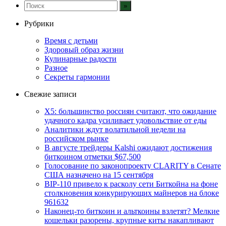
Рубрики
Время с детьми
Здоровый образ жизни
Кулинарные радости
Разное
Секреты гармонии
Свежие записи
X5: большинство россиян считают, что ожидание
удачного кадра усиливает удовольствие от еды
Аналитики ждут волатильной недели на
российском рынке
В августе трейдеры Kalshi ожидают достижения
биткоином отметки $67,500
Голосование по законопроекту CLARITY в Сенате
США назначено на 15 сентября
BIP-110 привело к расколу сети Биткойна на фоне
столкновения конкурирующих майнеров на блоке
961632
Наконец-то биткоин и альткоины взлетят? Мелкие
кошельки разорены, крупные киты накапливают