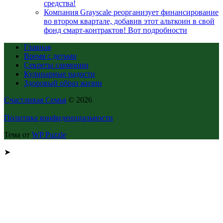
средства!
Компания Grayscale реорганизует финансирование
во втором квартале, добавив этот альткоин в свой
фонд смарт-контрактов! Вот подробности
Главная
Время с детьми
Секреты гармонии
Кулинарные радости
Здоровый образ жизни
Счастливая Семья
© 2026
Политика конфиденциальности
Тема от
WP Puzzle
➤