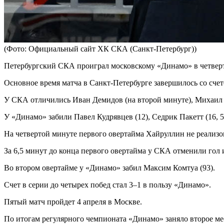
(Фото: Официальный сайт ХК СКА (Санкт-Петербург))
Петербургский СКА проиграл московскому «Динамо» в четверт
Основное время матча в Санкт-Петербурге завершилось со счет
У СКА отличились Иван Демидов (на второй минуте), Михаил Г
У «Динамо» забили Павел Кудрявцев (12), Седрик Пакетт (16, 
На четвертой минуте первого овертайма Хайруллин не реализ
За 6,5 минут до конца первого овертайма у СКА отменили гол и
Во втором овертайме у «Динамо» забил Максим Комтуа (93).
Счет в серии до четырех побед стал 3–1 в пользу «Динамо».
Пятый матч пройдет 4 апреля в Москве.
По итогам регулярного чемпионата «Динамо» заняло второе ме