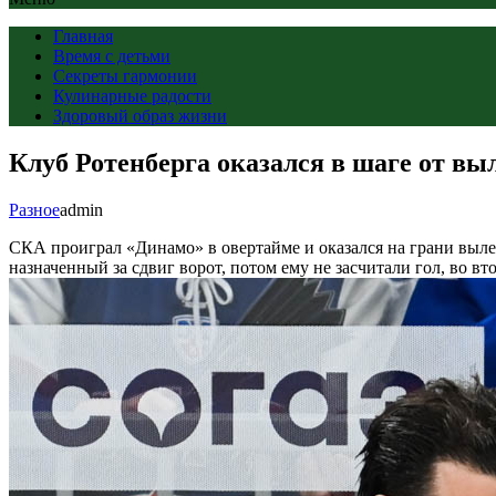
Главная
Время с детьми
Секреты гармонии
Кулинарные радости
Здоровый образ жизни
Клуб Ротенберга оказался в шаге от вы
Разное
admin
СКА проиграл «Динамо» в овертайме и оказался на грани выл
назначенный за сдвиг ворот, потом ему не засчитали гол, во в