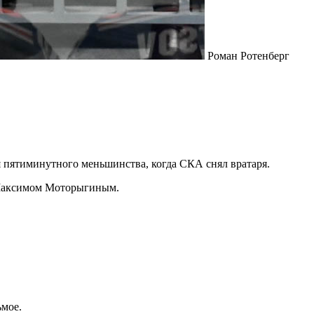
Роман Ротенберг
мя пятиминутного меньшинства, когда СКА снял вратаря.
» Максимом Моторыгиным.
ьмое.