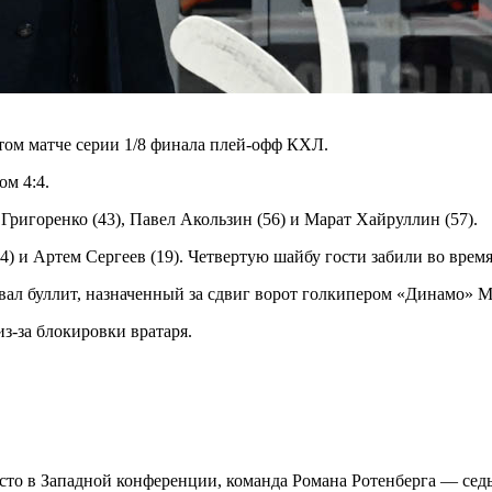
ом матче серии 1/8 финала плей-офф КХЛ.
ом 4:4.
ригоренко (43), Павел Акользин (56) и Марат Хайруллин (57).
54) и Артем Сергеев (19). Четвертую шайбу гости забили во вре
овал буллит, назначенный за сдвиг ворот голкипером «Динамо
з-за блокировки вратаря.
сто в Западной конференции, команда Романа Ротенберга — сед