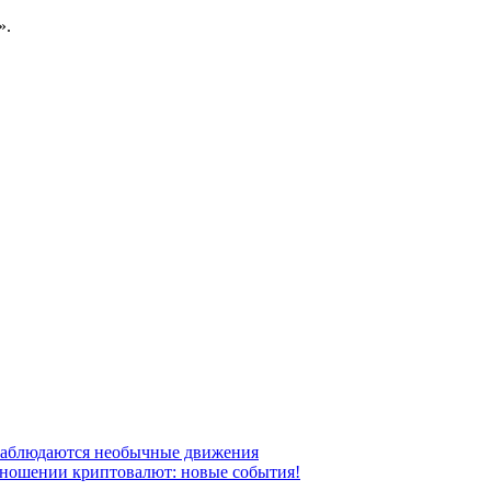
».
наблюдаются необычные движения
отношении криптовалют: новые события!