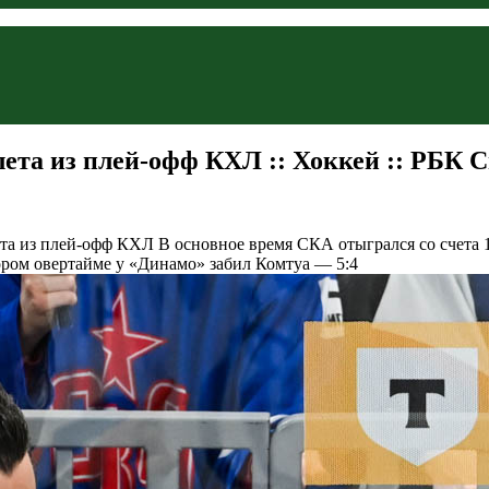
лета из плей-офф КХЛ :: Хоккей :: РБК 
ета из плей-офф КХЛ
В основное время СКА отыгрался со счета 1
тором овертайме у «Динамо» забил Комтуа — 5:4