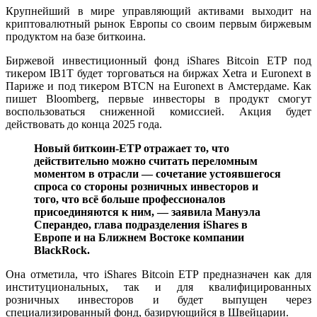
Крупнейший в мире управляющий активами выходит на
криптовалютный рынок Европы со своим первым биржевым
продуктом на базе биткоина.
Биржевой инвестиционный фонд iShares Bitcoin ETP под
тикером IB1T будет торговаться на биржах Xetra и Euronext в
Париже и под тикером BTCN на Euronext в Амстердаме. Как
пишет Bloomberg, первые инвесторы в продукт смогут
воспользоваться сниженной комиссией. Акция будет
действовать до конца 2025 года.
Новый биткоин-ETP отражает то, что
действительно можно считать переломным
моментом в отрасли — сочетание устоявшегося
спроса со стороны розничных инвесторов и
того, что всё больше профессионалов
присоединяются к ним, — заявила Мануэла
Сперандео, глава подразделения iShares в
Европе и на Ближнем Востоке компании
BlackRock.
Она отметила, что iShares Bitcoin ETP предназначен как для
институциональных, так и для квалифицированных
розничных инвесторов и будет выпущен через
специализированный фонд, базирующийся в Швейцарии.