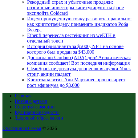
Рекордный страх и убыточные продажи:
розничные инвесторы капитулируют на фоне
эксплойта Coldcard
Ищем пропущенную точку разворота правильно:
как криптотрейдеру применять индикатор Роба
Букера
Ether.fi перенесла рестейкинг из weETH в
отдельный токен
История бриллианта за $5000, NFT на основе
которого был продан за $43,000
Достигла ли Cardano (ADA) дна? Аналитическая
компания сообщает! Вот последняя информация
CleanSpark не дотянула до оценок выручки Уолл-
стрит, акции падают
Криптоаналитик Али Мартинес прогнозирует
рост эфириума до $3,000
Главная
Время с детьми
Секреты гармонии
Кулинарные радости
Здоровый образ жизни
Счастливая Семья
© 2026