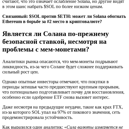
считают, что это означает ослабление Solana, но другие видят
в этом шанс набрать $SOL по более низким ценам.
Связанный:
$SOL против $ETH: может ли Solana обогнать
Ethereum в борьбе за #2 место в криптовалюте?
Является ли Солана по-прежнему
безопасной ставкой, несмотря на
проблемы с мем-монетами?
Аналитики рынка опасаются, что мем-монеты подрывают
ликвидность, из-за чего Солане будет сложнее поддерживать
сильный рост цен.
Однако опытные инвесторы отмечают, что покупки в
периоды затишья часто предшествуют крупным прорывам,
что потенциально подготавливает почву для восстановления,
особенно если одобрение ETF снова вызовет интерес.
Даже несмотря на предыдущие неудачи, такие как крах FTX,
из-за которого SOL упал на 97% от пикового значения, сеть
продемонстрировала устойчивость.
Как выразился один аналитик: «
Сила валюты измеряется не