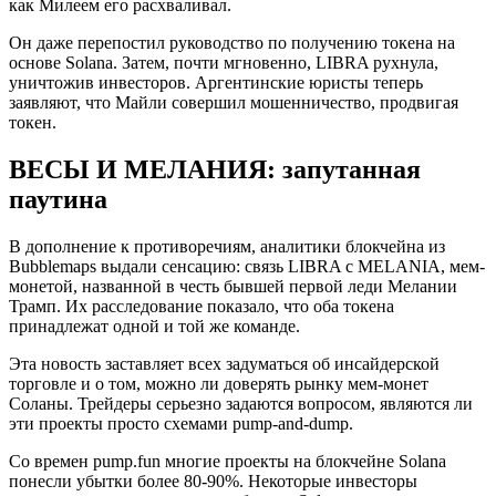
как Милеем его расхваливал.
Он даже перепостил руководство по получению токена на
основе Solana. Затем, почти мгновенно, LIBRA рухнула,
уничтожив инвесторов. Аргентинские юристы теперь
заявляют, что Майли совершил мошенничество, продвигая
токен.
ВЕСЫ И МЕЛАНИЯ: запутанная
паутина
В дополнение к противоречиям, аналитики блокчейна из
Bubblemaps выдали сенсацию: связь LIBRA с MELANIA, мем-
монетой, названной в честь бывшей первой леди Мелании
Трамп. Их расследование показало, что оба токена
принадлежат одной и той же команде.
Эта новость заставляет всех задуматься об инсайдерской
торговле и о том, можно ли доверять рынку мем-монет
Соланы. Трейдеры серьезно задаются вопросом, являются ли
эти проекты просто схемами pump-and-dump.
Со времен pump.fun многие проекты на блокчейне Solana
понесли убытки более 80-90%. Некоторые инвесторы