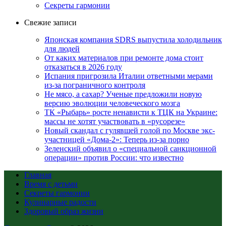
Секреты гармонии
Свежие записи
Японская компания SDRS выпустила холодильник
для людей
От каких материалов при ремонте дома стоит
отказаться в 2026 году
Испания пригрозила Италии ответными мерами
из-за пограничного контроля
Не мясо, а сахар? Ученые предложили новую
версию эволюции человеческого мозга
ТК «Рыбарь» росте ненависти к ТЦК на Украине:
массы не хотят участвовать в «русорезе»
Новый скандал с гулявшей голой по Москве экс-
участницей «Дома-2»: Теперь из-за порно
Зеленский объявил о «специальной санкционной
операции» против России: что известно
Главная
Время с детьми
Секреты гармонии
Кулинарные радости
Здоровый образ жизни