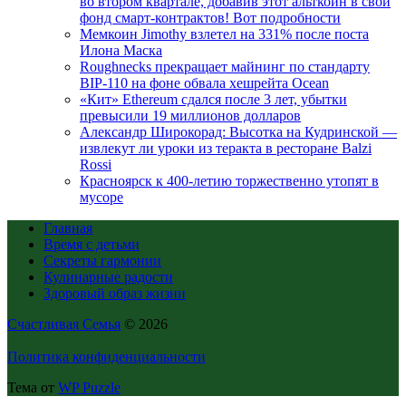
во втором квартале, добавив этот альткоин в свой
фонд смарт-контрактов! Вот подробности
Мемкоин Jimothy взлетел на 331% после поста
Илона Маска
Roughnecks прекращает майнинг по стандарту
BIP-110 на фоне обвала хешрейта Ocean
«Кит» Ethereum сдался после 3 лет, убытки
превысили 19 миллионов долларов
Александр Широкорад: Высотка на Кудринской —
извлекут ли уроки из теракта в ресторане Balzi
Rossi
Красноярск к 400-летию торжественно утопят в
мусоре
Главная
Время с детьми
Секреты гармонии
Кулинарные радости
Здоровый образ жизни
Счастливая Семья
© 2026
Политика конфиденциальности
Тема от
WP Puzzle