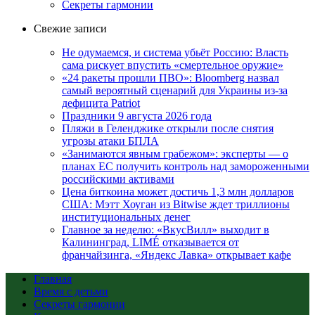
Секреты гармонии
Свежие записи
Не одумаемся, и система убьёт Россию: Власть
сама рискует впустить «смертельное оружие»
«24 ракеты прошли ПВО»: Bloomberg назвал
самый вероятный сценарий для Украины из-за
дефицита Patriot
Праздники 9 августа 2026 года
Пляжи в Геленджике открыли после снятия
угрозы атаки БПЛА
«Занимаются явным грабежом»: эксперты — о
планах ЕС получить контроль над замороженными
российскими активами
Цена биткоина может достичь 1,3 млн долларов
США: Мэтт Хоуган из Bitwise ждет триллионы
институциональных денег
Главное за неделю: «ВкусВилл» выходит в
Калининград, LIMÉ отказывается от
франчайзинга, «Яндекс Лавка» открывает кафе
Главная
Время с детьми
Секреты гармонии