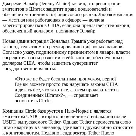
Джереми Эллайр (Jeremy Allaire) заявил, что регистрация
эмитентов в Штатах защитит права пользователей и
обеспечит устойчивость финансового рынка. Любая компания
— местная или работающая в офшоре — должна
зарегистрироваться в США, если она предлагает стейблкоин,
обеспеченный долларом, настаивает Эллайр.
Новая администрация Дональда Трампа уже работает над
законодательством по регулированию цифровых активов.
Согласно указу, подписанному президентом в январе, власти
сосредоточатся на развитии стейблкоинов, обеспеченных
долларом США, чтобы защитить суверенитет
государственной валюты.
«Это же не будет бесплатным пропуском, верно?
Где вы можете просто так нарушать законы США
и делать все, что захотите, а затем продавать это в
Соединенных Штатах?», — спрашивает
основатель Circle.
Компания Circle базируется в Нью-Йорке и является
эмитентом USDC, второго по величине стейблкоина после
USDT, выпускаемого Tether. Однако Tether переместила свою
штаб-квартиру в Сальвадор, где власти дружелюбно относятся
к криптовалютам. Недавно гендиректор Tether Паоло