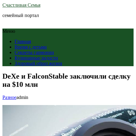
Счастливая Семья
семейный портал
Меню
Главная
Время с детьми
Секреты гармонии
Кулинарные радости
Здоровый образ жизни
DeXe и FalconStable заключили сделку
на $10 млн
Разное
admin