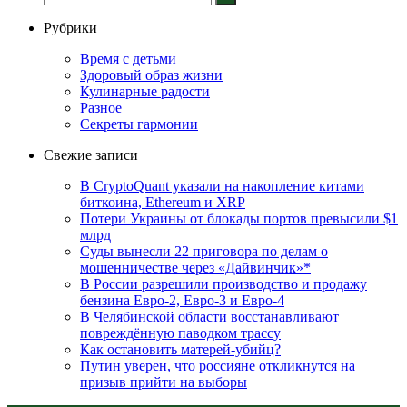
Рубрики
Время с детьми
Здоровый образ жизни
Кулинарные радости
Разное
Секреты гармонии
Свежие записи
В CryptoQuant указали на накопление китами
биткоина, Ethereum и XRP
Потери Украины от блокады портов превысили $1
млрд
Суды вынесли 22 приговора по делам о
мошенничестве через «Дайвинчик»*
В России разрешили производство и продажу
бензина Евро-2, Евро-3 и Евро-4
В Челябинской области восстанавливают
повреждённую паводком трассу
Как остановить матерей-убийц?
Путин уверен, что россияне откликнутся на
призыв прийти на выборы