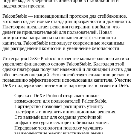
подтверждает уверенность инвесторов в стабильности и
надежности проекта.
FalconStable — инновационный протокол для стейблкоинов,
который создает новые стандарты прозрачности и доходности.
Платформа предлагает решения генерации прибыли, что
делает ее привлекательной для пользователей. Новая
инициатива направлена на повышение эффективности
капитала. FalconStable использует современные механизмы
для распределения комиссий и увеличение безопасности.
Интеграция DeXe Protocol в качестве коллатерального актива
укрепляет финансовую основу FalconStable. Благодаря этой
сделке платформа получает надежный и ликвидный актив для
обеспечения операций. Это способствует снижению рисков и
повышению эффективности использования капитала. Участие
DeXe подчеркивает значимость партнерства в развитии DeFi.
Сделка с DeXe Protocol открывает новые
возможности для пользователей FalconStable.
Партнерство позволяет расширить утилиту
платформы и внедрить инновационные решения.
Это важный шаг для создания устойчивой
инфраструктуры в секторе стабильных монет.
Передовые технологии позволят улучшить
взаимодействие между участниками рынка.