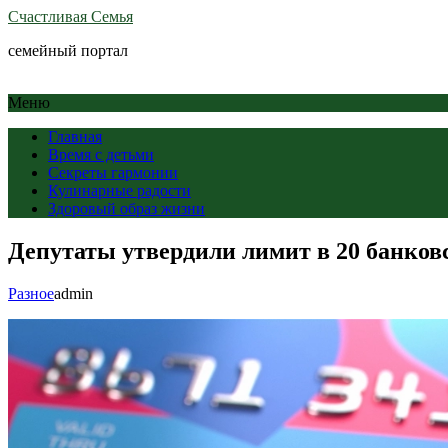
Счастливая Семья
семейный портал
Меню
Главная
Время с детьми
Секреты гармонии
Кулинарные радости
Здоровый образ жизни
Депутаты утвердили лимит в 20 банков
Разное
admin