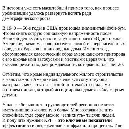
В истории уже есть масштабный пример того, как процесс
урбанизации удалось развернуть вспять ради
демографического роста.
В 1940 — 50-е годы в США произошёл знаменитый бэби-бум.
Чтобы снять острую социальную напряжённость после
Великой депрессии, власти запустили проект «Одноэтажная
Америка», начав массово расселять людей из перенаселённых
городских бараков в пригородные дома. Именно тогда
сформировался классический образ американского пригорода
с его школьными автобусами и местными церквями, что
вызвало резкий подъём рождаемости, который длился лет 20.
Отметим, что кроме индивидуального жилого строительства
в малоэтажной Америке была ещё вся сопутствующая
материальная часть: с льготной ипотекой, с сериалами
и стилем пин-ап, который ассоциировал домохозяйку с тремя
детьми.
У нас же большинство руководителей регионов не хотят
иметь лишнюю «головную боль». Многоэтажки лепить
спокойнее, туда сразу можно «запихнуть» тысячи людей.
И получить нужный КРI —
это
ключевые
показатели
эффективности
, выраженные в цифрах или процентах. Или