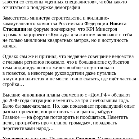
завести со стороны «ценных специалистов», чтобы как-то
отчитаться о поддержке демографии.
Заместитель министра строительства и жилищно-
коммунального хозяйства Российской Федерации
Никита
Стасишин
на форуме подчеркнул, что KPI Минстроя
в рамках нацпроекта «Культура для жизни» включают в себя
не только миллионы квадратных метров, но и доступность
жилья.
Однако сам же и признал, что недавнее совещание ведомства
с главами регионов показало, что в большинстве субъектов
тема индивидуального жилья вообще отсутствовала
в повестке, а некоторые руководители даже путались
в муниципалитетах и не могли точно сказать, где идёт частная
стройка…
Высшие чиновники планы совместно с «Дом.РФ» обещают
до 2030 года ситуацию изменить. За три с небольшим года.
Было бы замечательно. Но, как показывает предыдущий опыт
разных проектов, вопрос опять «заиграют», забудут.
Главное — на форуме поговорить и пообщаться. Наметить
цели, протрубить про «планов громадье», порадовать
перспективами народ…
Хрущева
на них нет. Не говоря о
Сталине
. У него помнится,