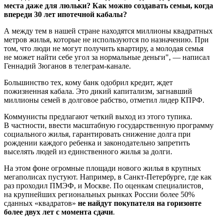
места даже для люльки?
Как можно создавать семьи, когда
впереди 30 лет ипотечной кабалы?
А между тем в нашей стране находятся миллионы квадратных
метров жилья, которые не используются по назначению. При
том, что люди не могут получить квартиру, а молодая семья
не может найти себе угол за нормальные деньги", — написал
Геннадий Зюганов в телеграм-канале.
Большинство тех, кому банк одобрил кредит, ждет
пожизненная кабала. Это дикий капитализм, загнавший
миллионы семей в долговое рабство, отметил лидер КПРФ.
Коммунисты предлагают четкий выход из этого тупика.
В частности, ввести масштабную государственную программу
социального жилья, гарантировать снижение долга при
рождении каждого ребенка и законодательно запретить
выселять людей из единственного жилья за долги.
На этом фоне огромные площади нового жилья в крупных
мегаполисах пустуют. Например, в Санкт-Петербурге, где как
раз проходил ПМЭФ, и Москве. По оценкам специалистов
,
на крупнейших региональных рынках России более 50%
сданных «квадратов»
не найдут покупателя на горизонте
более двух лет с момента сдачи
.