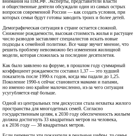
внимания на ПМЭФ. Эксперты, представители власти
и общественные деятели обсуждали один из самых острых
вопросов современной России — как создать условия, при
которых семьи будут готовы заводить троих и более детей.
Демографическая ситуация в стране остается сложной.
Снижение рождаемости, высокая стоимость жилья и растущее
число разводов заставляют специалистов искать новые
подходы к семейной политике. Все чаще звучит мнение, что
решить проблему невозможно без изменения жилищной
модели, которая сложилась за последние десятилетия.
Как было заявлено на форуме, в прошлом году суммарный
коэффициент рождаемости составил 1,37 — это худший
показатель после 1990-х годов, когда мы падали до 1,25.
Поколение 1990-х сейчас становится мамами и папами,
но именно оно крайне малочисленно, из-за чего ситуация
усугубляется ещё больше.
Одной из центральных тем дискуссии стала нехватка жилого
пространства для многодетных семей. Согласно
государственным целям, к 2030 году обеспеченность жильем
должна достигнуть 33 квадратных метров на человека,
а к 2036 году — 38 квадратных метров.
Если перевести эти показатели в реальные цифры, то семье