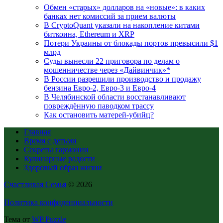
Обмен «старых» долларов на «новые»: в каких
банках нет комиссий за прием валюты
В CryptoQuant указали на накопление китами
биткоина, Ethereum и XRP
Потери Украины от блокады портов превысили $1
млрд
Суды вынесли 22 приговора по делам о
мошенничестве через «Дайвинчик»*
В России разрешили производство и продажу
бензина Евро-2, Евро-3 и Евро-4
В Челябинской области восстанавливают
повреждённую паводком трассу
Как остановить матерей-убийц?
Главная
Время с детьми
Секреты гармонии
Кулинарные радости
Здоровый образ жизни
Счастливая Семья
© 2026
Политика конфиденциальности
Тема от
WP Puzzle