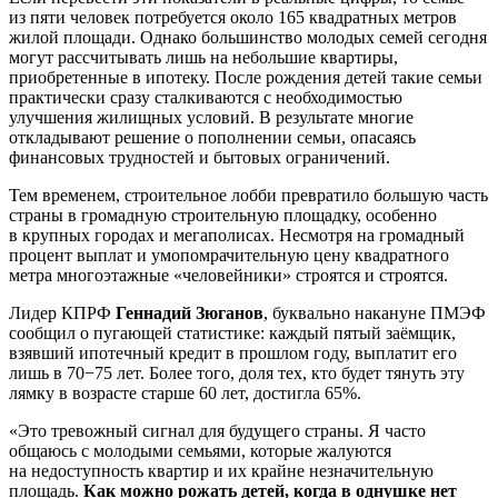
из пяти человек потребуется около 165 квадратных метров
жилой площади. Однако большинство молодых семей сегодня
могут рассчитывать лишь на небольшие квартиры,
приобретенные в ипотеку. После рождения детей такие семьи
практически сразу сталкиваются с необходимостью
улучшения жилищных условий. В результате многие
откладывают решение о пополнении семьи, опасаясь
финансовых трудностей и бытовых ограничений.
Тем временем, строительное лобби превратило б
о
льшую часть
страны в громадную строительную площадку, особенно
в крупных городах и мегаполисах. Несмотря на громадный
процент выплат и умопомрачительную цену квадратного
метра многоэтажные «человейники» строятся и строятся.
Лидер КПРФ
Геннадий Зюганов
, буквально накануне ПМЭФ
сообщил о пугающей статистике: каждый пятый заёмщик,
взявший ипотечный кредит в прошлом году, выплатит его
лишь в 70−75 лет. Более того, доля тех, кто будет тянуть эту
лямку в возрасте старше 60 лет, достигла 65%.
«Это тревожный сигнал для будущего страны. Я часто
общаюсь с молодыми семьями, которые жалуются
на недоступность квартир и их крайне незначительную
площадь.
Как можно рожать детей, когда в однушке нет