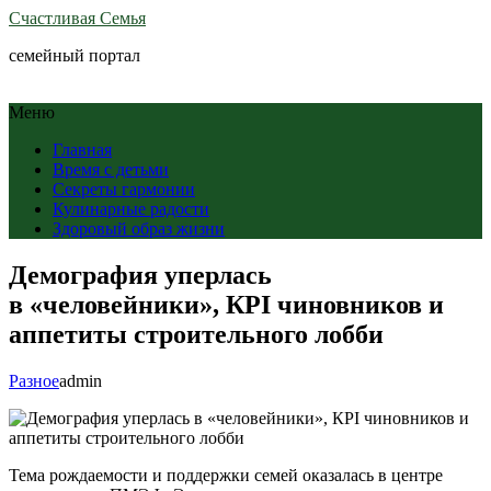
Счастливая Семья
семейный портал
Меню
Главная
Время с детьми
Секреты гармонии
Кулинарные радости
Здоровый образ жизни
Демография уперлась
в «человейники», КРI чиновников и
аппетиты строительного лобби
Разное
admin
Тема рождаемости и поддержки семей оказалась в центре