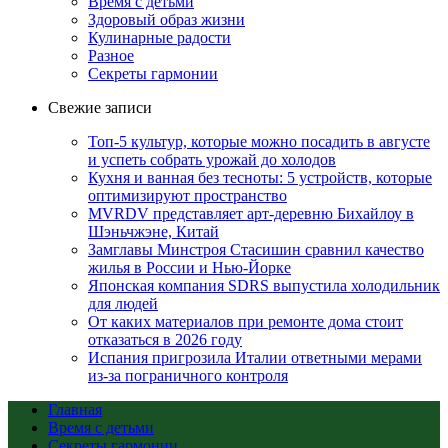
Время с детьми
Здоровый образ жизни
Кулинарные радости
Разное
Секреты гармонии
Свежие записи
Топ-5 культур, которые можно посадить в августе
и успеть собрать урожай до холодов
Кухня и ванная без тесноты: 5 устройств, которые
оптимизируют пространство
MVRDV представляет арт-деревню Бихайлоу в
Шэньчжэне, Китай
Замглавы Минстроя Стасишин сравнил качество
жилья в России и Нью-Йорке
Японская компания SDRS выпустила холодильник
для людей
От каких материалов при ремонте дома стоит
отказаться в 2026 году
Испания пригрозила Италии ответными мерами
из-за пограничного контроля
Главная
Время с детьми
Секреты гармонии