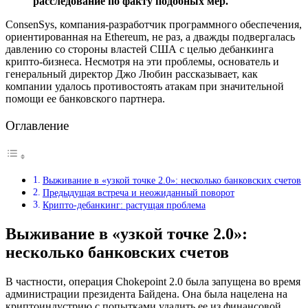
расследование по факту подобных мер.
ConsenSys, компания-разработчик программного обеспечения,
ориентированная на Ethereum, не раз, а дважды подвергалась
давлению со стороны властей США с целью дебанкинга
крипто-бизнеса. Несмотря на эти проблемы, основатель и
генеральный директор Джо Любин рассказывает, как
компании удалось противостоять атакам при значительной
помощи ее банковского партнера.
Оглавление
Выживание в «узкой точке 2.0»: несколько банковских счетов
Предыдущая встреча и неожиданный поворот
Крипто-дебанкинг: растущая проблема
Выживание в «узкой точке 2.0»:
несколько банковских счетов
В частности, операция Chokepoint 2.0 была запущена во время
администрации президента Байдена. Она была нацелена на
криптоиндустрию с попытками удалить ее из финансовой