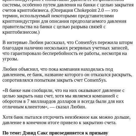
системы, особенно путем давления на банки с целью закрытия
счетов криптобизнеса. (Операция Chokepoint 2.0 — это
термин, используемый некоторыми представителями
криптоиндустрии для описания предполагаемого давления
правительства на банки с целью разрыва связей с
криптобизнесом.)
В интервью Любин рассказал, что ConsenSys пережила шторм
благодаря наличию нескольких резервных учетных записей,
что гарантировало бесперебойность ее работы, несмотря на
угрозы.
Любин объяснил, что пока компания находилась под
давлением, ее банк, название которого он отказался раскрыть,
сопротивлялся попыткам закрыть счет ConsenSys.
«В банке нам сообщили, что на них оказывают давление с
целью закрыть наш счет, хотя мы являемся компанией с
оборотом в 7 миллиардов долларов и всегда были для них
отличным клиентом», — сказал Любин.
Хотя банк пытался отсрочить неизбежное как можно дольше,
давление в конечном итоге привело к закрытию счета.
По теме:
Дэвид Сакс присоединяется к призыву