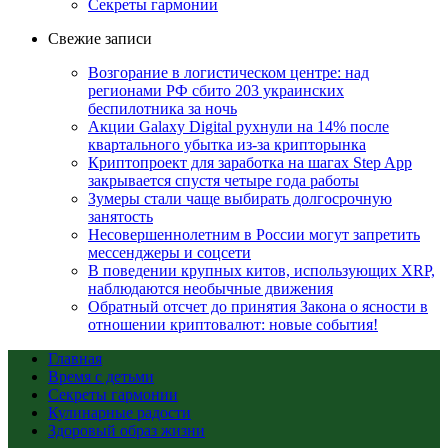
Секреты гармонии
Свежие записи
Возгорание в логистическом центре: над
регионами РФ сбито 203 украинских
беспилотника за ночь
Акции Galaxy Digital рухнули на 14% после
квартального убытка из-за крипторынка
Криптопроект для заработка на шагах Step App
закрывается спустя четыре года работы
Зумеры стали чаще выбирать долгосрочную
занятость
Несовершеннолетним в России могут запретить
мессенджеры и соцсети
В поведении крупных китов, использующих XRP,
наблюдаются необычные движения
Обратный отсчет до принятия Закона о ясности в
отношении криптовалют: новые события!
Главная
Время с детьми
Секреты гармонии
Кулинарные радости
Здоровый образ жизни