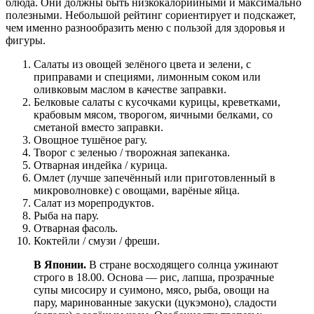
блюда. Они должны быть низкокалорийными и максимально
полезными. Небольшой рейтинг сориентирует и подскажет,
чем именно разнообразить меню с пользой для здоровья и
фигуры.
Салаты из овощей зелёного цвета и зелени, с
приправами и специями, лимонным соком или
оливковым маслом в качестве заправки.
Белковые салаты с кусочками курицы, креветками,
крабовым мясом, творогом, яичными белками, со
сметаной вместо заправки.
Овощное тушёное рагу.
Творог с зеленью / творожная запеканка.
Отварная индейка / курица.
Омлет (лучше запечённый или приготовленный в
микроволновке) с овощами, варёные яйца.
Салат из морепродуктов.
Рыба на пару.
Отварная фасоль.
Коктейли / смузи / фреши.
В Японии.
В стране восходящего солнца ужинают
строго в 18.00. Основа — рис, лапша, прозрачные
супы мисосиру и суимоно, мясо, рыба, овощи на
пару, маринованные закуски (цукэмоно), сладости