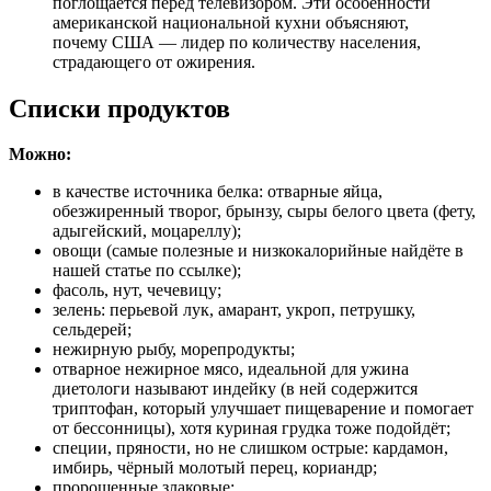
поглощается перед телевизором. Эти особенности
американской национальной кухни объясняют,
почему США — лидер по количеству населения,
страдающего от ожирения.
Списки продуктов
Можно:
в качестве источника белка: отварные яйца,
обезжиренный творог, брынзу, сыры белого цвета (фету,
адыгейский, моцареллу);
овощи (самые полезные и низкокалорийные найдёте в
нашей статье по ссылке);
фасоль, нут, чечевицу;
зелень: перьевой лук, амарант, укроп, петрушку,
сельдерей;
нежирную рыбу, морепродукты;
отварное нежирное мясо, идеальной для ужина
диетологи называют индейку (в ней содержится
триптофан, который улучшает пищеварение и помогает
от бессонницы), хотя куриная грудка тоже подойдёт;
специи, пряности, но не слишком острые: кардамон,
имбирь, чёрный молотый перец, кориандр;
пророщенные злаковые;