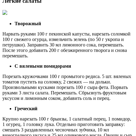
Лёгкие салаты
Творожный
Нарвать руками 100 г пекинской капусты, нарезать соломкой
100 г свежего огурца, измельчить зелень (по 50 г укропа и
петрушки). Заправить 30 мл лимонного сока, перемешать.
После этого добавить 200 г обезжиренного творога и снова
перемешать.
С вялеными помидорами
Порезать кружочками 100 г промытого редиса. 5 шт. вяленых
томатов пустить на соломку, 2 свежих — на дольки.
Произвольными кусками порезать 100 г сыра фета. Порвать
руками 3 листа салата. Перемешать. Сбрызнуть фруктовым
уксусом и лимонным соком, добавить соль и перец.
Греческий
Крупно нарезать 100 г брынзы, 1 салатный перец, 1 помидор,
1 огурец, 1 головку лука. Отдельно приготовить заправку:
смешать 3 раздавленных чесночных зубчика, 10 мл
виноградного уксуса и 25 мл оливкового масла. Овощи и сыр