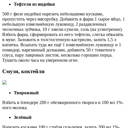
Тефтели из индейки
500 г филе индейки нарезать небольшими кусками,
пропустить через мясорубку. Добавить в фарш 1 сырое яйцо, 1
небольшую измельчённую луковицу, 2 раздавленных
чесночных зубчика, 10 г хмели-сунели, соль (на усмотрение).
Взбить фарш, сформировать из него тефтели, слегка обвалять
в муке. Заложить в толстостенную кастрюлю, залить 1,5 л
кипятка. Всыпать туда же ещё 1 измельчённую луковицу и 1
помидор, нарезанный дольками, добавить 50 г томатного
соуса, пару лавровых листов, несколько горошин перца.
Тушить около часа на умеренном огне.
Смузи, коктейли
Творожный
Взбить в блендере 200 г обезжиренного творога и 100 мл 1%-
ного молока.
Зелёный
Нарезать кусками 100 г стебля сельдерея, залить 200 мл 1%-