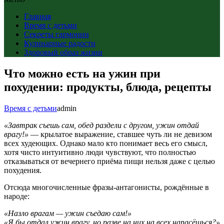
Главная
Время с детьми
Секреты гармонии
Кулинарные радости
Здоровый образ жизни
Что можно есть на ужин при
похудении: продукты, блюда, рецепты
Время с детьми
admin
«Завтрак съешь сам, обед раздели с другом, ужин отдай
врагу!»
— крылатое выражение, ставшее чуть ли не девизом
всех худеющих. Однако мало кто понимает весь его смысл,
хотя чисто интуитивно люди чувствуют, что полностью
отказываться от вечернего приёма пищи нельзя даже с целью
похудения.
Отсюда многочисленные фразы-антагонисты, рождённые в
народе:
«Назло врагам — ужин съедаю сам!»
«Я бы отдал ужин врагу, но разве на них на всех напасёшься?»