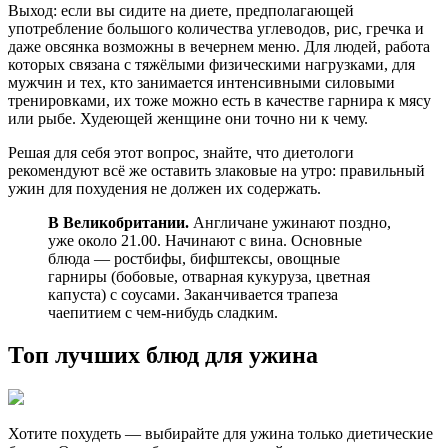
Выход: если вы сидите на диете, предполагающей
употребление большого количества углеводов, рис, гречка и
даже овсянка возможны в вечернем меню. Для людей, работа
которых связана с тяжёлыми физическими нагрузками, для
мужчин и тех, кто занимается интенсивными силовыми
тренировками, их тоже можно есть в качестве гарнира к мясу
или рыбе. Худеющей женщине они точно ни к чему.
Решая для себя этот вопрос, знайте, что диетологи
рекомендуют всё же оставить злаковые на утро: правильный
ужин для похудения не должен их содержать.
В Великобритании.
Англичане ужинают поздно,
уже около 21.00. Начинают с вина. Основные
блюда — ростбифы, бифштексы, овощные
гарниры (бобовые, отварная кукуруза, цветная
капуста) с соусами. Заканчивается трапеза
чаепитием с чем-нибудь сладким.
Топ лучших блюд для ужина
Хотите похудеть — выбирайте для ужина только диетические