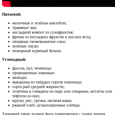
Питьевой:
молочные и зелёные коктейли;
травяные чаи;
несладкий компот из сухофруктов;
фреши из несладких фруктов и кислых ягод;
овощные свежевыжатые соки;
зелёные смузи;
нежирный куриный бульон.
Углеводный:
фасоль, нут, чечевица;
пророщенные злаковые;
авокадо;
макароны из твёрдых сортов пшеницы;
сорта рыб средней жирности;
телятина и говядина на пару или отварные, котлеты или
тефтели из них;
крупы: рис, гречка, овсяная каша;
ржаной хлеб, цельнозерновые хлебцы.
Здоровый ужин должен быть уравновешен с точки зрения