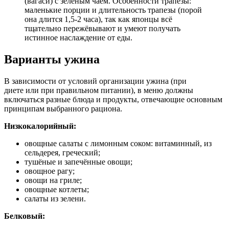
(вагаси) с зелёным чаем. Особенности трапезы:
маленькие порции и длительность трапезы (порой
она длится 1,5-2 часа), так как японцы всё
тщательно пережёвывают и умеют получать
истинное наслаждение от еды.
Варианты ужина
В зависимости от условий организации ужина (при
диете или при правильном питании), в меню должны
включаться разные блюда и продукты, отвечающие основным
принципам выбранного рациона.
Низкокалорийный:
овощные салаты с лимонным соком: витаминный, из
сельдерея, греческий;
тушёные и запечённые овощи;
овощное рагу;
овощи на гриле;
овощные котлеты;
салаты из зелени.
Белковый: