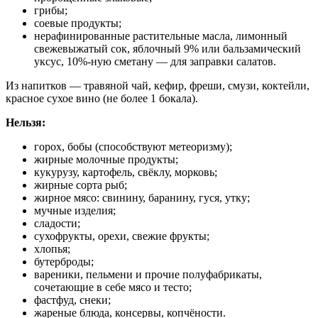
грибы;
соевые продукты;
нерафинированные растительные масла, лимонный
свежевыжатый сок, яблочный 9% или бальзамический
уксус, 10%-ную сметану — для заправки салатов.
Из напитков — травяной чай, кефир, фреши, смузи, коктейли,
красное сухое вино (не более 1 бокала).
Нельзя:
горох, бобы (способствуют метеоризму);
жирные молочные продукты;
кукурузу, картофель, свёклу, морковь;
жирные сорта рыб;
жирное мясо: свинину, баранину, гуся, утку;
мучные изделия;
сладости;
сухофрукты, орехи, свежие фрукты;
хлопья;
бутерброды;
вареники, пельмени и прочие полуфабрикаты,
сочетающие в себе мясо и тесто;
фастфуд, снеки;
жареные блюда, консервы, копчёности.