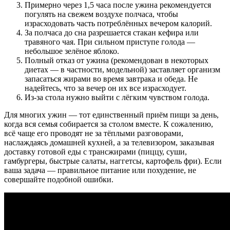
Примерно через 1,5 часа после ужина рекомендуется
погулять на свежем воздухе полчаса, чтобы
израсходовать часть потреблённых вечером калорий.
За полчаса до сна разрешается стакан кефира или
травяного чая. При сильном приступе голода —
небольшое зелёное яблоко.
Полный отказ от ужина (рекомендован в некоторых
диетах — в частности, модельной) заставляет организм
запасаться жирами во время завтрака и обеда. Не
надейтесь, что за вечер он их все израсходует.
Из-за стола нужно выйти с лёгким чувством голода.
Для многих ужин — тот единственный приём пищи за день,
когда вся семья собирается за столом вместе. К сожалению,
всё чаще его проводят не за тёплыми разговорами,
наслаждаясь домашней кухней, а за телевизором, заказывая
доставку готовой еды с трансжирами (пиццу, суши,
гамбургеры, быстрые салаты, наггетсы, картофель фри). Если
ваша задача — правильное питание или похудение, не
совершайте подобной ошибки.