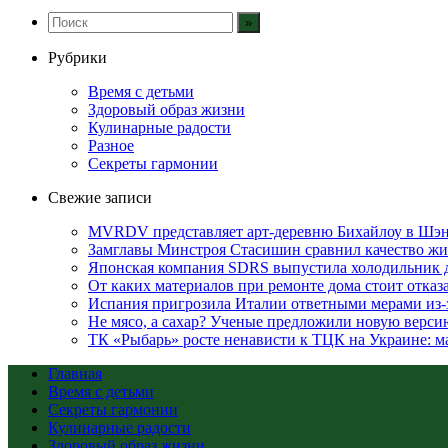
Рубрики
Время с детьми
Здоровый образ жизни
Кулинарные радости
Разное
Секреты гармонии
Свежие записи
MVRDV представляет арт-деревню Бихайлоу в Шэн
Замглавы Минстроя Стасишин сравнил качество жи
Японская компания SDRS выпустила холодильник 
От каких материалов при ремонте дома стоит отказа
Испания пригрозила Италии ответными мерами из-
Не мясо, а сахар? Ученые предложили новую верси
ТК «Рыбарь» росте ненависти к ТЦК на Украине: ма
Главная
Время с детьми
Секреты гармонии
Кулинарные радости
Здоровый образ жизни