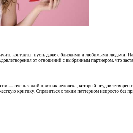
ичить контакты, пусть даже с близкими и любимыми людьми. На
удовлетворения от отношений с выбранным партнером, что застав
ии — очень яркий признак человека, который неудовлетворен св
жесткую критику. Справиться с таким паттерном непросто без п