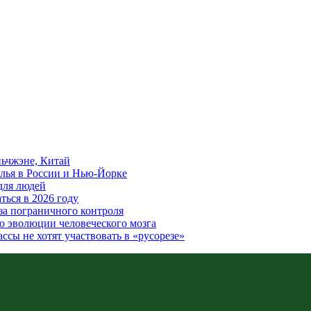
ьчжэне, Китай
лья в России и Нью-Йорке
для людей
ться в 2026 году
за пограничного контроля
ю эволюции человеческого мозга
ссы не хотят участвовать в «русорезе»