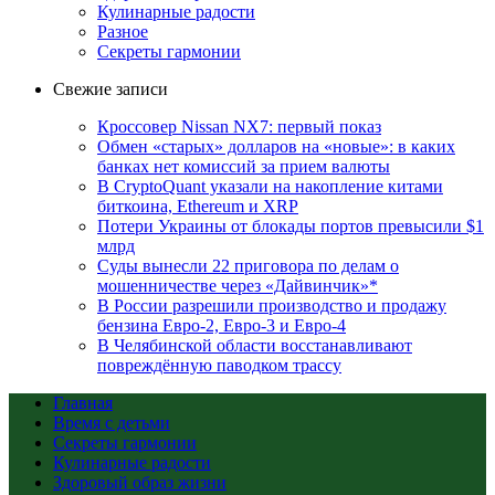
Кулинарные радости
Разное
Секреты гармонии
Свежие записи
Кроссовер Nissan NX7: первый показ
Обмен «старых» долларов на «новые»: в каких
банках нет комиссий за прием валюты
В CryptoQuant указали на накопление китами
биткоина, Ethereum и XRP
Потери Украины от блокады портов превысили $1
млрд
Суды вынесли 22 приговора по делам о
мошенничестве через «Дайвинчик»*
В России разрешили производство и продажу
бензина Евро-2, Евро-3 и Евро-4
В Челябинской области восстанавливают
повреждённую паводком трассу
Главная
Время с детьми
Секреты гармонии
Кулинарные радости
Здоровый образ жизни