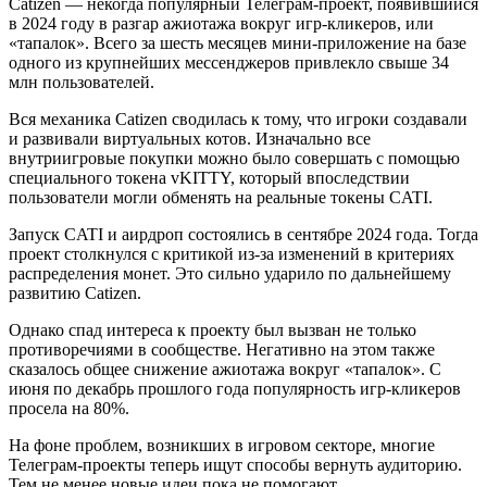
Catizen — некогда популярный Телеграм-проект, появившийся
в 2024 году в разгар ажиотажа вокруг игр-кликеров, или
«тапалок». Всего за шесть месяцев мини-приложение на базе
одного из крупнейших мессенджеров привлекло свыше 34
млн пользователей.
Вся механика Catizen сводилась к тому, что игроки создавали
и развивали виртуальных котов. Изначально все
внутриигровые покупки можно было совершать с помощью
специального токена vKITTY, который впоследствии
пользователи могли обменять на реальные токены CATI.
Запуск CATI и аирдроп состоялись в сентябре 2024 года. Тогда
проект столкнулся с критикой из-за изменений в критериях
распределения монет. Это сильно ударило по дальнейшему
развитию Catizen.
Однако спад интереса к проекту был вызван не только
противоречиями в сообществе. Негативно на этом также
сказалось общее снижение ажиотажа вокруг «тапалок». С
июня по декабрь прошлого года популярность игр-кликеров
просела на 80%.
На фоне проблем, возникших в игровом секторе, многие
Телеграм-проекты теперь ищут способы вернуть аудиторию.
Тем не менее новые идеи пока не помогают.