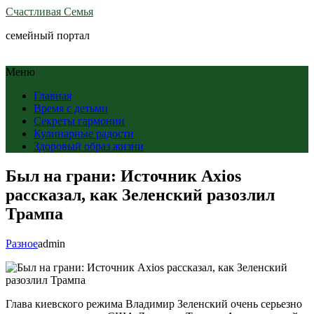
Счастливая Семья
семейный портал
Меню
Главная
Время с детьми
Секреты гармонии
Кулинарные радости
Здоровый образ жизни
Был на грани: Источник Axios
рассказал, как Зеленский разозлил
Трампа
Разное
admin
Глава киевского режима Владимир Зеленский очень серьезно