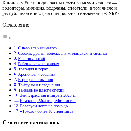
К поискам были подключены почти 3 тысячи человек —
волонтеры, милиция, водолазы, спасатели, в том числе и
республиканский отряд специального назначения «ЗУБР».
Оглавление
С чего все начиналось
Собаки, дроны, водолазы и милицейский спецназ
Мальчик погиб
Ребенка искали живым
Трагедия в горах
Хронология событий
В фокусе внимания
Тайфуны и наводнения
Тайвань во власти стихии
Землетрясения в мире в 2025-м
Камчатка, Мьянма, Афганистан
Белорусы летят на помощь
«Трясло» более 10 стран мира
С чего все начиналось