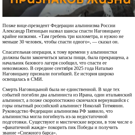
Позже вице-президент Федерации альпинизма России
Александр Пятницын назвал шансы спасти Наговицыну
крайне низкими. «Там гребень три километра, и нужно не
меньше 30 человек, чтобы спасти одного», — сказал он.
Спасательная операция, к тому времени у альпинистки
должны были закончиться запасы пищи, была прекращена, а
начальник базового лагеря сообщил, что спасти ее
невозможно. В середине сентября 2025 года Наталью
Наговицыну признали погибшей. Ее история широко
освещалась в СМИ.
Смерть Наговицыной была не единственной. В ходе тех
событий погибли два альпиниста из Ирана, один итальянский
альпинист, а позже скоропостижно скончался вернувшийся с
горы опытный российский альпинист Николай Тотмянин.
Руководство Федерации альпинизма РФ заявило, что
альпинистка могла погибнуть из-за недостаточной
подготовки. Существуют и мистические версии, в том числе о
«фанатичной жажде» покорить пик Победы и получить
звание «Снежного барса».