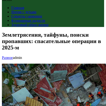
Главная
Время с детьми
Секреты гармонии
Кулинарные радости
Здоровый образ жизни
Землетрясения, тайфуны, поиски
пропавших: спасательные операции в
2025-м
Разное
admin