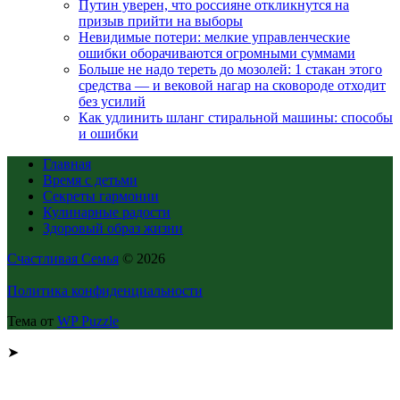
Путин уверен, что россияне откликнутся на
призыв прийти на выборы
Невидимые потери: мелкие управленческие
ошибки оборачиваются огромными суммами
Больше не надо тереть до мозолей: 1 стакан этого
средства — и вековой нагар на сковороде отходит
без усилий
Как удлинить шланг стиральной машины: способы
и ошибки
Главная
Время с детьми
Секреты гармонии
Кулинарные радости
Здоровый образ жизни
Счастливая Семья
© 2026
Политика конфиденциальности
Тема от
WP Puzzle
➤