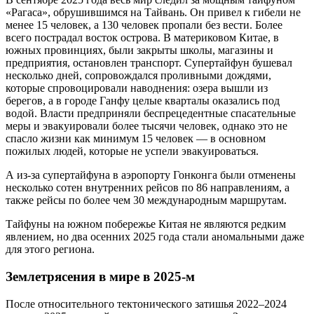
«Рагаса», обрушившимся на Тайвань. Он привел к гибели не
менее 15 человек, а 130 человек пропали без вести. Более
всего пострадал восток острова. В материковом Китае, в
южных провинциях, были закрыты школы, магазины и
предприятия, остановлен транспорт. Супертайфун бушевал
несколько дней, сопровождался проливными дождями,
которые спровоцировали наводнения: озера вышли из
берегов, а в городе Ганфу целые кварталы оказались под
водой. Власти предприняли беспрецедентные спасательные
меры и эвакуировали более тысячи человек, однако это не
спасло жизни как минимум 15 человек — в основном
пожилых людей, которые не успели эвакуироваться.
А из-за супертайфуна в аэропорту Гонконга были отменены
несколько сотен внутренних рейсов по 86 направлениям, а
также рейсы по более чем 30 международным маршрутам.
Тайфуны на южном побережье Китая не являются редким
явлением, но два осенних 2025 года стали аномальными даже
для этого региона.
Землетрясения в мире в 2025-м
После относительного тектонического затишья 2022–2024