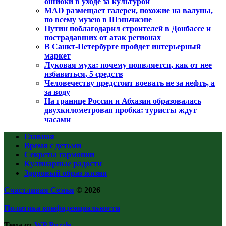
ошибки в уходе за культурой
MAD размещает галереи, похожие на валуны,
по всему музею в Шэньчжэне
Путин поблагодарил строителей в Донбассе и
пострадавших от атак регионах
В Санкт-Петербурге пройдет интерьерный
маркет
Луковая муха: почему появляется, как от нее
избавиться, 5 средств
Человечеству предстоит воевать не за нефть, а
за воду
На границе России и Абхазии образовалась
двухкилометровая пробка: туристы ждут
часами
Главная
Время с детьми
Секреты гармонии
Кулинарные радости
Здоровый образ жизни
Счастливая Семья
© 2026
Политика конфиденциальности
Тема от
WP Puzzle