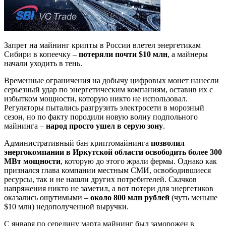
Запрет на майнинг крипты в России влетел энергетикам
Сибири в копеечку –
потеряли почти $10 млн
, а майнеры
начали уходить в тень.
Временные ограничения на добычу цифровых монет нанесли
серьезный удар по энергетическим компаниям, оставив их с
избытком мощности, которую никто не использовал.
Регуляторы пытались разгрузить электросети в морозный
сезон, но по факту породили новую волну подпольного
майнинга –
народ просто ушел в серую зону
.
Административный бан криптомайнинга
позволил
энергокомпании в Иркутской области освободить более 300
МВт мощности
, которую до этого жрали фермы. Однако как
признался глава компании местным СМИ, освободившиеся
ресурсы, так и не нашли других потребителей. Скачков
напряжения никто не заметил, а вот потери для энергетиков
оказались ощутимыми –
около 800 млн рублей
(чуть меньше
$10 млн) недополученной выручки.
С января по середину марта майнинг был заморожен в