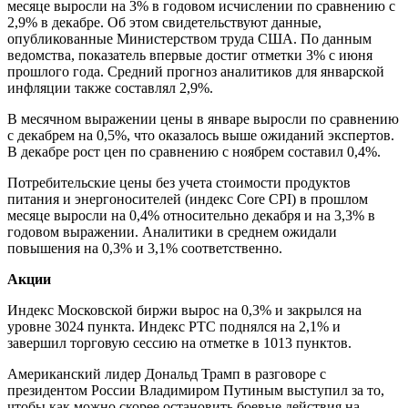
месяце выросли на 3% в годовом исчислении по сравнению с
2,9% в декабре. Об этом свидетельствуют данные,
опубликованные Министерством труда США. По данным
ведомства, показатель впервые достиг отметки 3% с июня
прошлого года. Средний прогноз аналитиков для январской
инфляции также составлял 2,9%.
В месячном выражении цены в январе выросли по сравнению
с декабрем на 0,5%, что оказалось выше ожиданий экспертов.
В декабре рост цен по сравнению с ноябрем составил 0,4%.
Потребительские цены без учета стоимости продуктов
питания и энергоносителей (индекс Core CPI) в прошлом
месяце выросли на 0,4% относительно декабря и на 3,3% в
годовом выражении. Аналитики в среднем ожидали
повышения на 0,3% и 3,1% соответственно.
Акции
Индекс Московской биржи вырос на 0,3% и закрылся на
уровне 3024 пункта. Индекс РТС поднялся на 2,1% и
завершил торговую сессию на отметке в 1013 пунктов.
Американский лидер Дональд Трамп в разговоре с
президентом России Владимиром Путиным выступил за то,
чтобы как можно скорее остановить боевые действия на