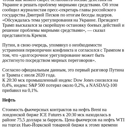
Украине и решать проблему мирными средствами. Об этом
сообщил журналистам пресс-секретарь главы российского
государства Дмитрий Песков по итогам беседы лидеров.
«Обсуждалась тема урегулирования на Украине. Президент
Трамп высказался за скорейшую остановку боевых действий и
решение проблемы мирными средствами», — сказал
представитель Кремля.
Путин, в свою очередь, упомянул о необходимости
устранения первопричин конфликта и согласился с Трампом в
том, что «долгосрочное урегулирование может быть
достигнуто посредством мирных переговоров».
Согласно официальным данным, это первый разговор Путина
и Трампа с июля 2020 года.
К 20:30 мск промышленный индекс Dow Jones снизился на
0,4%, индекс S&P 500 потерял около 0,2%, а NASDAQ-100
прибавил на 0,1%.
Нефть
Стоимость фьючерсных контрактов на нефть Brent на
лондонской бирже ICE Futures к 20:30 мск находилась в
районе 75,5 доллара за баррель. Цена фьючерсов на нефть WTI
на торгах Нью-Йоркской товарной биржи к этому времени