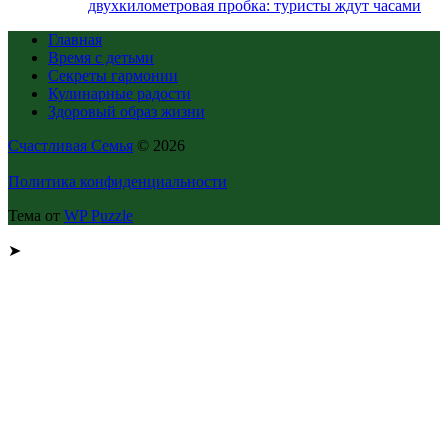
двухкилометровая пробка: туристы ждут часами
Главная
Время с детьми
Секреты гармонии
Кулинарные радости
Здоровый образ жизни
Счастливая Семья
© 2026
Политика конфиденциальности
Тема от
WP Puzzle
➤