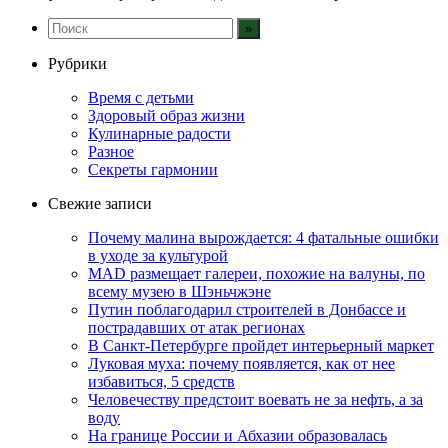
Рубрики
Время с детьми
Здоровый образ жизни
Кулинарные радости
Разное
Секреты гармонии
Свежие записи
Почему малина вырождается: 4 фатальные ошибки
в уходе за культурой
MAD размещает галереи, похожие на валуны, по
всему музею в Шэньчжэне
Путин поблагодарил строителей в Донбассе и
пострадавших от атак регионах
В Санкт-Петербурге пройдет интерьерный маркет
Луковая муха: почему появляется, как от нее
избавиться, 5 средств
Человечеству предстоит воевать не за нефть, а за
воду
На границе России и Абхазии образовалась