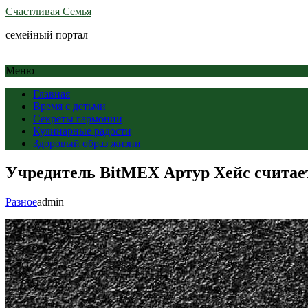
Счастливая Семья
семейный портал
Меню
Главная
Время с детьми
Секреты гармонии
Кулинарные радости
Здоровый образ жизни
Учредитель BitMEX Артур Хейс считает,
Разное
admin