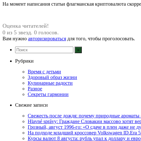
На момент написания статьи флагманская криптовалюта скоррек
Оценка читателей!
0 из 5 звезд. 0 голосов.
Вам нужно
авторизироваться
для того, чтобы проголосовать.
Рубрики
Время с детьми
Здоровый образ жизни
Кулинарные радости
Разное
Секреты гармонии
Свежие записи
Свежесть после дождя: почему природные ароматы 
Hlavné správy: Граждане Словакии массово хотят ве
Грозный, август 1996-го: «О сдаче в плен даже не 
На подходе младший кроссовер Volkswagen ID.Era 
Курсы валют 8 августа: рубль упал к доллару и евро