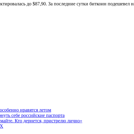
тировалась до $87,90. За последние сутки биткоин подешевел н
особенно нравятся летом
рнуть себе российские паспорта
думайте. Кто дернется, пристрелю лично»
5X