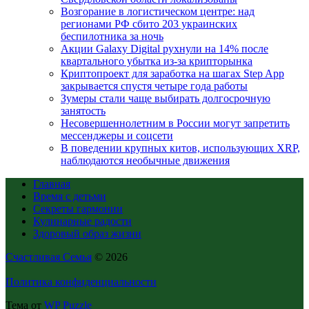
Возгорание в логистическом центре: над
регионами РФ сбито 203 украинских
беспилотника за ночь
Акции Galaxy Digital рухнули на 14% после
квартального убытка из-за крипторынка
Криптопроект для заработка на шагах Step App
закрывается спустя четыре года работы
Зумеры стали чаще выбирать долгосрочную
занятость
Несовершеннолетним в России могут запретить
мессенджеры и соцсети
В поведении крупных китов, использующих XRP,
наблюдаются необычные движения
Главная
Время с детьми
Секреты гармонии
Кулинарные радости
Здоровый образ жизни
Счастливая Семья
© 2026
Политика конфиденциальности
Тема от
WP Puzzle