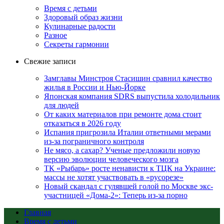
Время с детьми
Здоровый образ жизни
Кулинарные радости
Разное
Секреты гармонии
Свежие записи
Замглавы Минстроя Стасишин сравнил качество
жилья в России и Нью-Йорке
Японская компания SDRS выпустила холодильник
для людей
От каких материалов при ремонте дома стоит
отказаться в 2026 году
Испания пригрозила Италии ответными мерами
из-за пограничного контроля
Не мясо, а сахар? Ученые предложили новую
версию эволюции человеческого мозга
ТК «Рыбарь» росте ненависти к ТЦК на Украине:
массы не хотят участвовать в «русорезе»
Новый скандал с гулявшей голой по Москве экс-
участницей «Дома-2»: Теперь из-за порно
Главная
Время с детьми