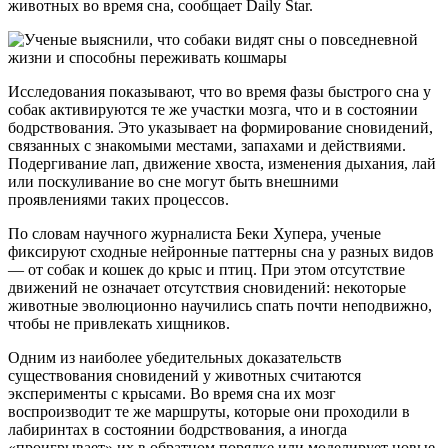
животных во время сна, сообщает Daily Star.
Исследования показывают, что во время фазы быстрого сна у
собак активируются те же участки мозга, что и в состоянии
бодрствования. Это указывает на формирование сновидений,
связанных с знакомыми местами, запахами и действиями.
Подергивание лап, движение хвоста, изменения дыхания, лай
или поскуливание во сне могут быть внешними
проявлениями таких процессов.
По словам научного журналиста Беки Хупера, ученые
фиксируют сходные нейронные паттерны сна у разных видов
— от собак и кошек до крыс и птиц. При этом отсутствие
движений не означает отсутствия сновидений: некоторые
животные эволюционно научились спать почти неподвижно,
чтобы не привлекать хищников.
Одним из наиболее убедительных доказательств
существования сновидений у животных считаются
эксперименты с крысами. Во время сна их мозг
воспроизводит те же маршруты, которые они проходили в
лабиринтах в состоянии бодрствования, а иногда
«проигрывает» их в обратном порядке или моделирует новые