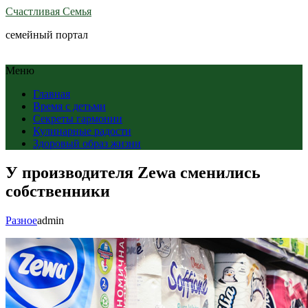
Счастливая Семья
семейный портал
Меню
Главная
Время с детьми
Секреты гармонии
Кулинарные радости
Здоровый образ жизни
У производителя Zewa сменились
собственники
Разное
admin