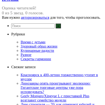
Оценка читателей!
0 из 5 звезд. 0 голосов.
Вам нужно
авторизироваться
для того, чтобы проголосовать.
Рубрики
Время с детьми
Здоровый образ жизни
Кулинарные радости
Разное
Секреты гармонии
Свежие записи
Красноярск к 400-летию торжественно утопят в
мусоре
Динозавры опять проигрывают эволюцию:
Гигантские торговые центры уже пора
исповедовать?
Geely Monjaro/Xingyue L с приставкой Plus
возглавит семейство модели
Дню строителя — 70: как отмечают юбилей и