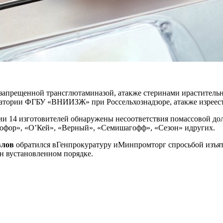
сзапрещенной трансглютаминазой, атакже стеринами ираститель
оратории ФГБУ «ВНИИЗЖ» при Россельхознадзоре, атакже изреест
и 14 изготовителей обнаружены несоответствия помассовой дол
офор», «О’Кей», «Верный», «Семишагофф», «Сезон» идругих.
влов
обратился вГенпрокуратуру иМинпромторг спросьбой изъят
ен вустановленном порядке.