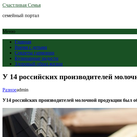
Счастливая Семья
семейный портал
Меню
Главная
Время с детьми
Секреты гармонии
Кулинарные радости
Здоровый образ жизни
У 14 российских производителей моло
Разное
admin
У14 российских производителей молочной продукции был о