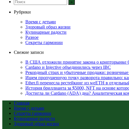
Рубрики
Время с детьми
Здоровый образ жизни
Кулинарные радости
Разное
Секреты гармонии
Свежие записи
В США отложили принятие закона о крипторынке 
Cardano и Injective объединились через IBC
Рекордный страх и убыточные продажи: розничные 
Ищем пропущенную точку разворота правильно: ка
Ether.fi перенесла рестейкинг из weETH в отдельны
История бриллианта за $5000, NFT на основе которо
Достигла ли Cardano (ADA) дна? Аналитическая ко
Главная
Время с детьми
Секреты гармонии
Кулинарные радости
Здоровый образ жизни