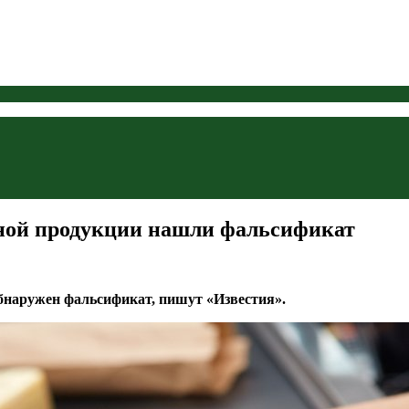
чной продукции нашли фальсификат
бнаружен фальсификат, пишут «Известия».