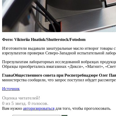
Фото: Viktoriia Hnatiuk/Shutterstock/Fotodom
Изготовители выдавали занатуральные масло итворог товары 
изрезультатов проверки Северо-Западной испытательной лаб
Порезультатам лабораторных исследований вобразцах продукци
Образцы приобретались вмагазинах «Дикси», «Магнит», «Свет
Глава
Общественного совета при Роспотребнадзоре
Олег Па
министерства сообщили, что запрос поступил ибудет рассмотр
Источник
Оценка читателей!
0 из 5 звезд. 0 голосов.
Вам нужно
авторизироваться
для того, чтобы проголосовать.