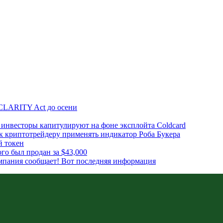
CLARITY Act до осени
инвесторы капитулируют на фоне эксплойта Coldcard
к криптотрейдеру применять индикатор Роба Букера
й токен
го был продан за $43,000
мпания сообщает! Вот последняя информация