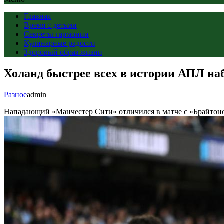
Главная
Время с детьми
Секреты гармонии
Кулинарные радости
Здоровый образ жизни
Холанд быстрее всех в истории АПЛ наб
Разное
admin
Нападающий «Манчестер Сити» отличился в матче с «Брайтоном»