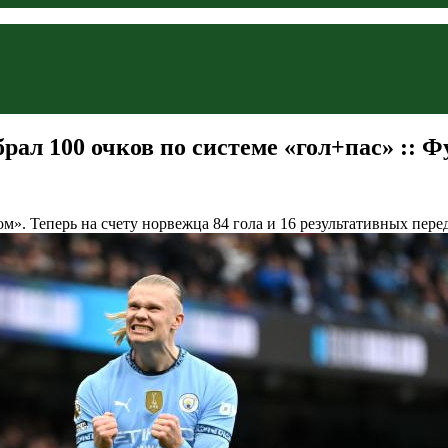
рал 100 очков по системе «гол+пас» :: Ф
. Теперь на счету норвежца 84 гола и 16 результативных перед