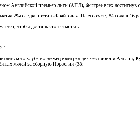
ом Английской премьер-лиги (АПЛ), быстрее всех достигнув от
атча 29-го тура против «Брайтона». На его счету 84 гола и 16 ре
атчей, чтобы достичь этой отметки.
2:1.
е английского клуба норвежец выиграл два чемпионата Англии,
итых мячей за сборную Норвегии (38).