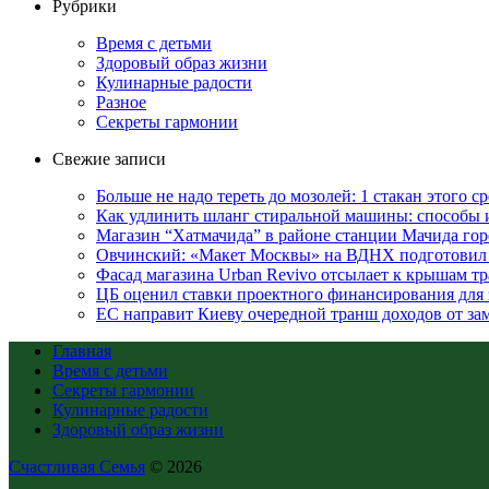
Рубрики
Время с детьми
Здоровый образ жизни
Кулинарные радости
Разное
Секреты гармонии
Свежие записи
Больше не надо тереть до мозолей: 1 стакан этого с
Как удлинить шланг стиральной машины: способы
Магазин “Хатмачида” в районе станции Мачида гор
Овчинский: «Макет Москвы» на ВДНХ подготовил 
Фасад магазина Urban Revivo отсылает к крышам 
ЦБ оценил ставки проектного финансирования для
ЕС направит Киеву очередной транш доходов от з
Главная
Время с детьми
Секреты гармонии
Кулинарные радости
Здоровый образ жизни
Счастливая Семья
© 2026