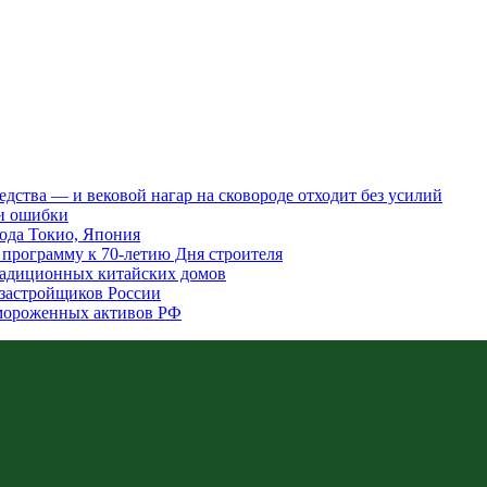
редства — и вековой нагар на сковороде отходит без усилий
 и ошибки
ода Токио, Япония
программу к 70-летию Дня строителя
традиционных китайских домов
 застройщиков России
амороженных активов РФ