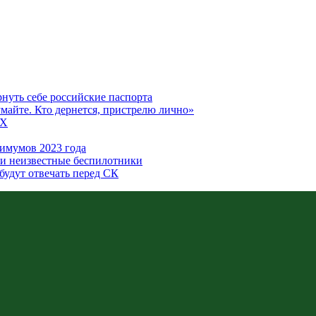
рнуть себе российские паспорта
думайте. Кто дернется, пристрелю лично»
5X
имумов 2023 года
или неизвестные беспилотники
будут отвечать перед СК