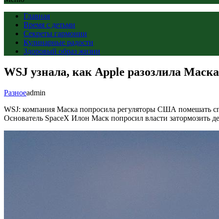
Главная
Время с детьми
Секреты гармонии
Кулинарные радости
Здоровый образ жизни
WSJ узнала, как Apple разозлила Маска
Разное
admin
WSJ: компания Маска попросила регуляторы США помешать спу
Основатель SpaceX Илон Маск попросил власти затормозить де