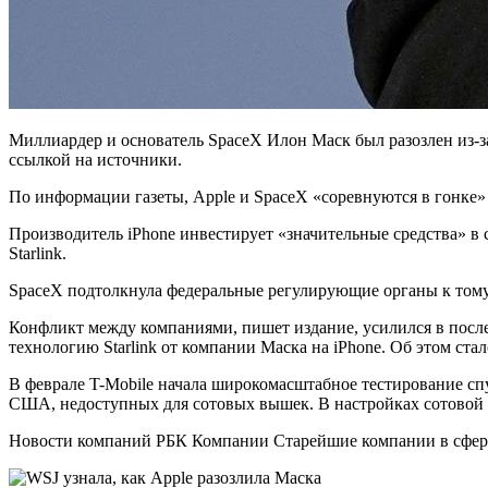
Миллиардер и основатель SpaceX Илон Маск был разозлен из-за
ссылкой на источники.
По информации газеты, Apple и SpaceX «соревнуются в гонке» 
Производитель iPhone инвестирует «значительные средства» в 
Starlink.
SpaceX подтолкнула федеральные регулирующие органы к тому
Конфликт между компаниями, пишет издание, усилился в после
технологию Starlink от компании Маска на iPhone. Об этом стал
В феврале T-Mobile начала широкомасштабное тестирование спут
США, недоступных для сотовых вышек. В настройках сотовой с
Новости компаний РБК Компании Старейшие компании в сфере