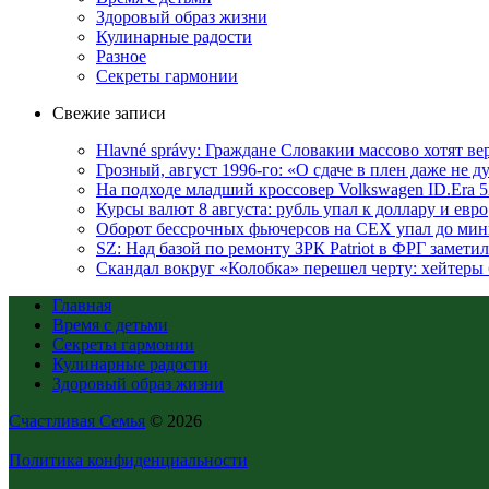
Здоровый образ жизни
Кулинарные радости
Разное
Секреты гармонии
Свежие записи
Hlavné správy: Граждане Словакии массово хотят ве
Грозный, август 1996-го: «О сдаче в плен даже не 
На подходе младший кроссовер Volkswagen ID.Era 
Курсы валют 8 августа: рубль упал к доллару и евро
Оборот бессрочных фьючерсов на CEX упал до мин
SZ: Над базой по ремонту ЗРК Patriot в ФРГ замет
Скандал вокруг «Колобка» перешел черту: хейтеры 
Главная
Время с детьми
Секреты гармонии
Кулинарные радости
Здоровый образ жизни
Счастливая Семья
© 2026
Политика конфиденциальности