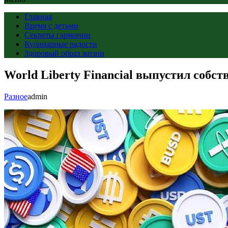
Главная
Время с детьми
Секреты гармонии
Кулинарные радости
Здоровый образ жизни
World Liberty Financial выпустил собс
Разное
admin