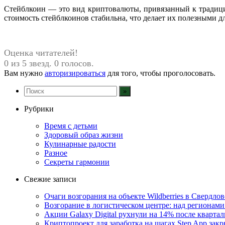
Стейблкоин — это вид криптовалюты, привязанный к традицио
стоимость стейблкоинов стабильна, что делает их полезными д
Оценка читателей!
0 из 5 звезд. 0 голосов.
Вам нужно
авторизироваться
для того, чтобы проголосовать.
Рубрики
Время с детьми
Здоровый образ жизни
Кулинарные радости
Разное
Секреты гармонии
Свежие записи
Очаги возгорания на объекте Wildberries в Свердло
Возгорание в логистическом центре: над регионами
Акции Galaxy Digital рухнули на 14% после кварта
Криптопроект для заработка на шагах Step App закр