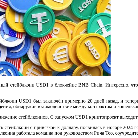
енный стейблкоин USD1 в блокчейне BNB Chain. Интересно, чт
тейблкоин USD1 был заключён примерно 20 дней назад, и тепе
ения, обнаружив взаимодействие между контрактом и кошельком
движение стейблкоинов. С запуском USD1 криптопроект выходи
тать стейблкоин с привязкой к доллару, появилась в ноябре 2024 
блкоина работала команда под руководством Рича Тео, соучредит