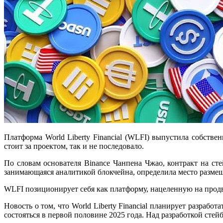
Платформа World Liberty Financial (WLFI) выпустила собств
стоит за проектом, так и не последовало.
По словам основателя Binance Чанпена Чжао, контракт на с
занимающаяся аналитикой блокчейна, определила место размещ
WLFI позиционирует себя как платформу, нацеленную на про
Новость о том, что World Liberty Financial планирует разрабо
состояться в первой половине 2025 года. Над разработкой стей