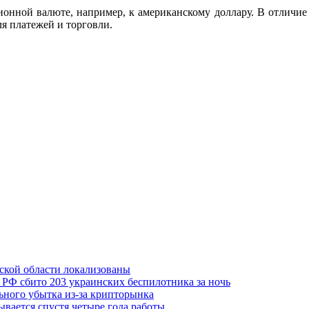
нной валюте, например, к американскому доллару. В отличие 
ля платежей и торговли.
вской области локализованы
 РФ сбито 203 украинских беспилотника за ночь
льного убытка из-за крипторынка
ывается спустя четыре года работы