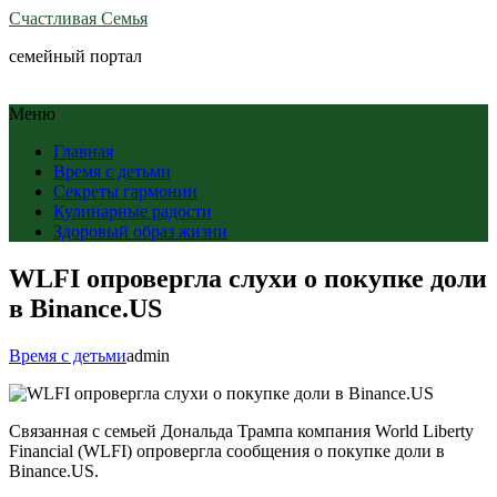
Счастливая Семья
семейный портал
Меню
Главная
Время с детьми
Секреты гармонии
Кулинарные радости
Здоровый образ жизни
WLFI опровергла слухи о покупке доли
в Binance.US
Время с детьми
admin
Связанная с семьей Дональда Трампа компания World Liberty
Financial (WLFI) опровергла сообщения о покупке доли в
Binance.US.