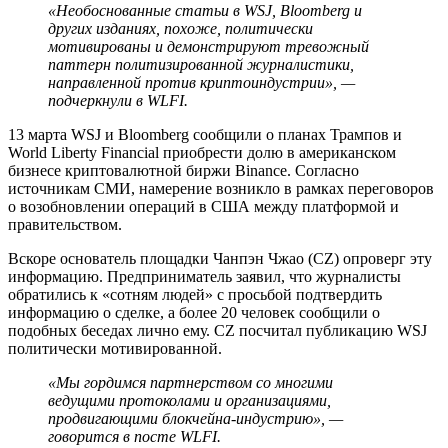
«Необоснованные статьи в WSJ, Bloomberg и
других изданиях, похоже, политически
мотивированы и демонстрируют тревожный
паттерн политизированной журналистики,
направленной против криптоиндустрии», —
подчеркнули в WLFI.
13 марта WSJ и Bloomberg сообщили о планах Трампов и
World Liberty Financial приобрести долю в американском
бизнесе криптовалютной биржи Binance. Согласно
источникам СМИ, намерение возникло в рамках переговоров
о возобновлении операций в США между платформой и
правительством.
Вскоре основатель площадки Чанпэн Чжао (CZ) опроверг эту
информацию. Предприниматель заявил, что журналисты
обратились к «сотням людей» с просьбой подтвердить
информацию о сделке, а более 20 человек сообщили о
подобных беседах лично ему. CZ посчитал публикацию WSJ
политически мотивированной.
«Мы гордимся партнерством со многими
ведущими протоколами и организациями,
продвигающими блокчейна-индустрию», —
говорится в посте WLFI.