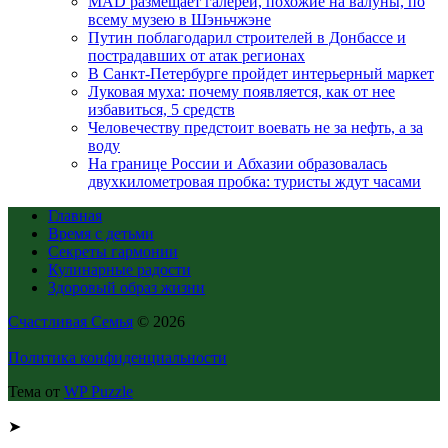
MAD размещает галереи, похожие на валуны, по
всему музею в Шэньчжэне
Путин поблагодарил строителей в Донбассе и
пострадавших от атак регионах
В Санкт-Петербурге пройдет интерьерный маркет
Луковая муха: почему появляется, как от нее
избавиться, 5 средств
Человечеству предстоит воевать не за нефть, а за
воду
На границе России и Абхазии образовалась
двухкилометровая пробка: туристы ждут часами
Главная
Время с детьми
Секреты гармонии
Кулинарные радости
Здоровый образ жизни
Счастливая Семья
© 2026
Политика конфиденциальности
Тема от
WP Puzzle
➤