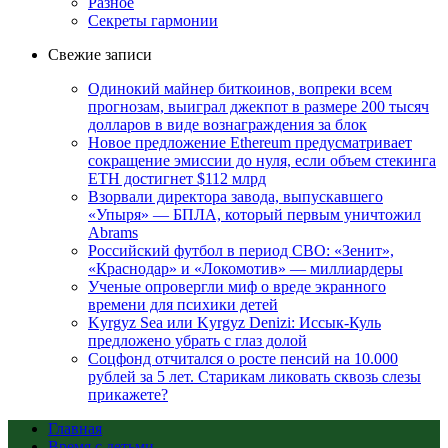
Разное
Секреты гармонии
Свежие записи
Одинокий майнер биткоинов, вопреки всем
прогнозам, выиграл джекпот в размере 200 тысяч
долларов в виде вознаграждения за блок
Новое предложение Ethereum предусматривает
сокращение эмиссии до нуля, если объем стекинга
ETH достигнет $112 млрд
Взорвали директора завода, выпускавшего
«Упыря» — БПЛА, который первым уничтожил
Abrams
Российский футбол в период СВО: «Зенит»,
«Краснодар» и «Локомотив» — миллиардеры
Ученые опровергли миф о вреде экранного
времени для психики детей
Kyrgyz Sea или Kyrgyz Denizi: Иссык-Куль
предложено убрать с глаз долой
Соцфонд отчитался о росте пенсий на 10.000
рублей за 5 лет. Старикам ликовать сквозь слезы
прикажете?
Главная
Время с детьми