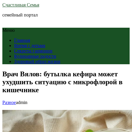
Счастливая Семья
семейный портал
Меню
Главная
Время с детьми
Секреты гармонии
Кулинарные радости
Здоровый образ жизни
Врач Вялов: бутылка кефира может
ухудшить ситуацию с микрофлорой в
кишечнике
Разное
admin